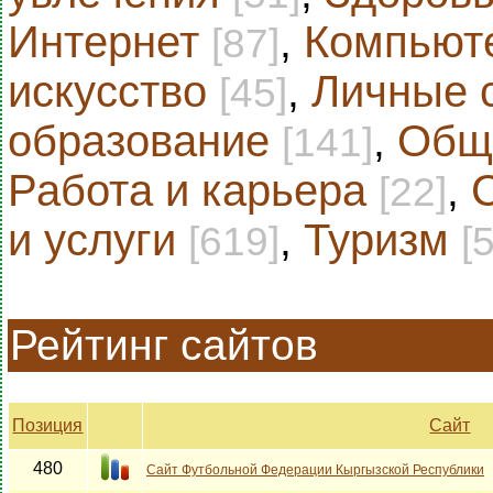
Интернет
,
Компьют
[87]
искусство
,
Личные 
[45]
образование
,
Общ
[141]
Работа и карьера
,
[22]
и услуги
,
Туризм
[619]
[
Рейтинг сайтов
Позиция
Сайт
480
Сайт Футбольной Федерации Кыргызской Республики