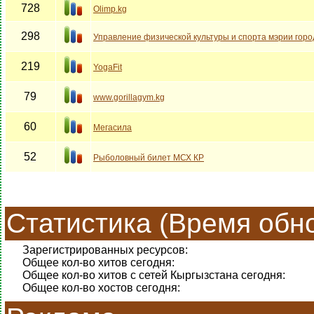
728
Olimp.kg
298
Управление физической культуры и спорта мэрии гор
219
YogaFit
79
www.gorillagym.kg
60
Мегасила
52
Рыболовный билет МСХ КР
Статистика (Время обно
Зарегистрированных ресурсов:
Общее кол-во хитов сегодня:
Общее кол-во хитов с сетей Кыргызстана сегодня:
Общее кол-во хостов сегодня: