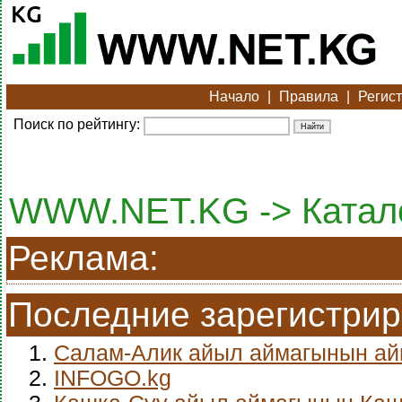
Начало
|
Правила
|
Регис
Поиск по рейтингу:
WWW.NET.KG -> Катало
Реклама:
Последние зарегистри
1.
Салам-Алик айыл аймагынын а
2.
INFOGO.kg