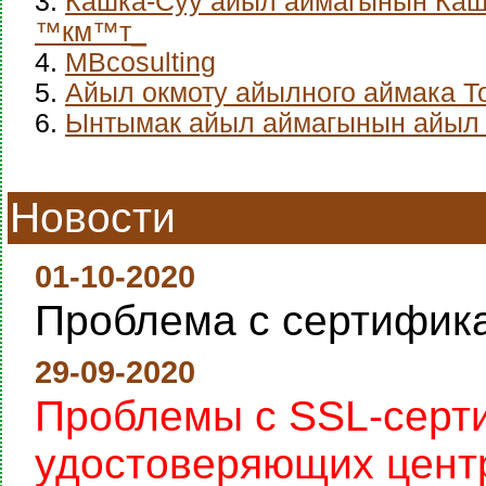
3.
Кашка-Суу айыл аймагынын Каш
™км™т_
4.
MBcosulting
5.
Айыл окмоту айылного аймака Т
6.
Ынтымак айыл аймагынын айыл 
Новости
01-10-2020
Проблема с сертифик
29-09-2020
Проблемы с SSL-серт
удостоверяющих цент