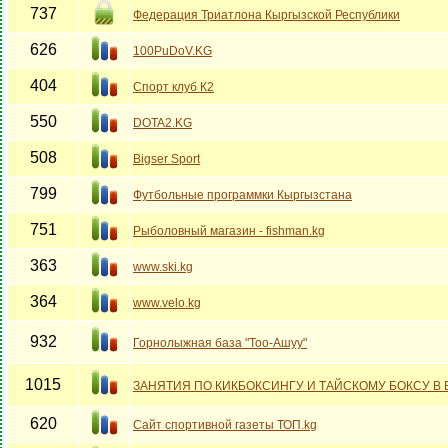
737
Федерация Триатлона Кыргызской Республики
626
100PuDoV.KG
404
Спорт клуб К2
550
DOTA2.KG
508
Bigser Sport
799
Футбольные программки Кыргызстана
751
Рыболовный магазин - fishman.kg
363
www.ski.kg
364
www.velo.kg
932
Горнолыжная база "Тоо-Ашуу"
1015
ЗАНЯТИЯ ПО КИКБОКСИНГУ И ТАЙСКОМУ БОКСУ В
620
Сайт спортивной газеты ТОП.kg