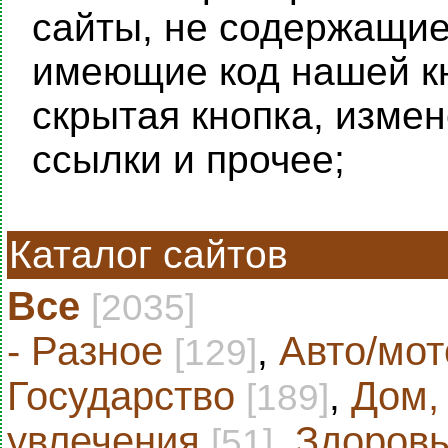
сайты, не содержащие 
имеющие код нашей кн
скрытая кнопка, изме
ссылки и прочее;
Каталог сайтов
Все
[2035]
- Разное
,
Авто/мот
[129]
Государство
,
Дом,
[189]
увлечения
,
Здоровь
[51]