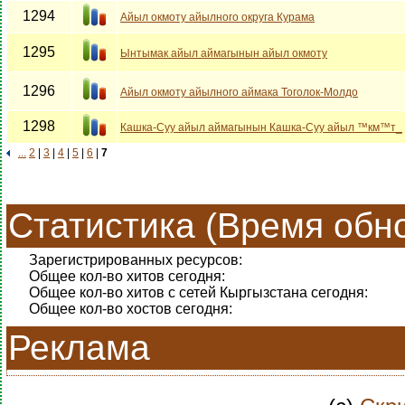
1294
Айыл окмоту айылного округа Курама
1295
Ынтымак айыл аймагынын айыл окмоту
1296
Айыл окмоту айылного аймака Тоголок-Молдо
1298
Кашка-Суу айыл аймагынын Кашка-Суу айыл ™км™т_
...
2
|
3
|
4
|
5
|
6
|
7
Статистика (Время обно
Зарегистрированных ресурсов:
Общее кол-во хитов сегодня:
Общее кол-во хитов с сетей Кыргызстана сегодня:
Общее кол-во хостов сегодня:
Реклама