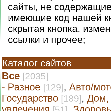
сайты, не содержащие 
имеющие код нашей кн
скрытая кнопка, изме
ссылки и прочее;
Каталог сайтов
Все
[2035]
- Разное
,
Авто/мот
[129]
Государство
,
Дом,
[189]
увлечения
,
Здоровь
[51]