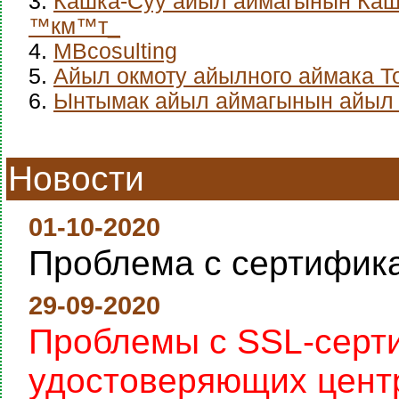
3.
Кашка-Суу айыл аймагынын Каш
™км™т_
4.
MBcosulting
5.
Айыл окмоту айылного аймака Т
6.
Ынтымак айыл аймагынын айыл 
Новости
01-10-2020
Проблема с сертифик
29-09-2020
Проблемы с SSL-серт
удостоверяющих цент