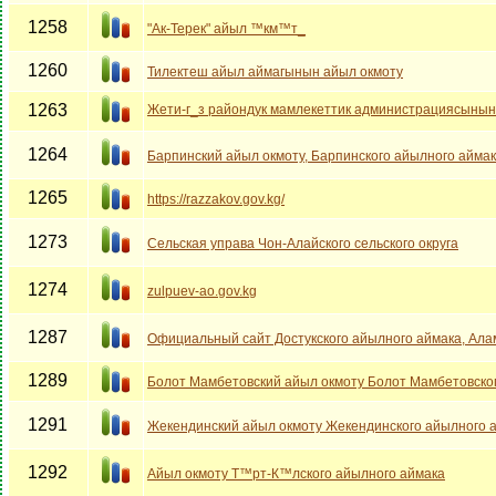
1258
"Ак-Терек" айыл ™км™т_
1260
Тилектеш айыл аймагынын айыл окмоту
1263
Жети-г_з райондук мамлекеттик администрациясынын
1264
Барпинский айыл окмоту, Барпинского айылного айма
1265
https://razzakov.gov.kg/
1273
Сельская управа Чон-Алайского сельского округа
1274
zulpuev-ao.gov.kg
1287
Официальный сайт Достукского айылного аймака, Ала
1289
Болот Мамбетовский айыл окмоту Болот Мамбетовско
1291
Жекендинский айыл окмоту Жекендинского айылного 
1292
Айыл окмоту Т™рт-К™лского айылного аймака