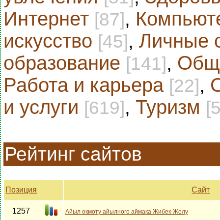
Интернет
,
Компьют
[87]
искусство
,
Личные 
[45]
образование
,
Общ
[141]
Работа и карьера
,
[22]
и услуги
,
Туризм
[619]
[
Рейтинг сайтов
Позиция
Сайт
1257
Айыл окмоту айылного аймака Жибек-Жолу