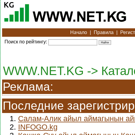
Начало
|
Правила
|
Регис
Поиск по рейтингу:
WWW.NET.KG -> Катало
Реклама:
Последние зарегистри
1.
Салам-Алик айыл аймагынын а
2.
INFOGO.kg