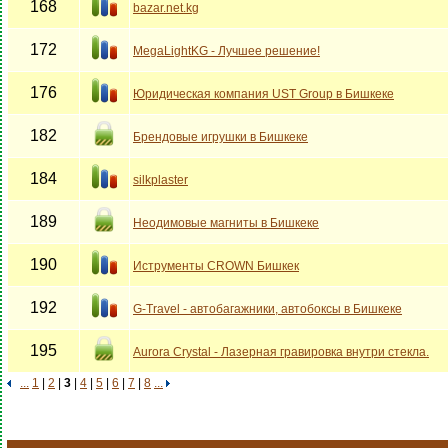
168
bazar.net.kg
172
MegaLightKG - Лучшее решение!
176
Юридическая компания UST Group в Бишкеке
182
Брендовые игрушки в Бишкеке
184
silkplaster
189
Неодимовые магниты в Бишкеке
190
Иструменты CROWN Бишкек
192
G-Travel - автобагажники, автобоксы в Бишкеке
195
Aurora Crystal - Лазерная гравировка внутри стекла.
...
1
|
2
|
3
|
4
|
5
|
6
|
7
|
8
...