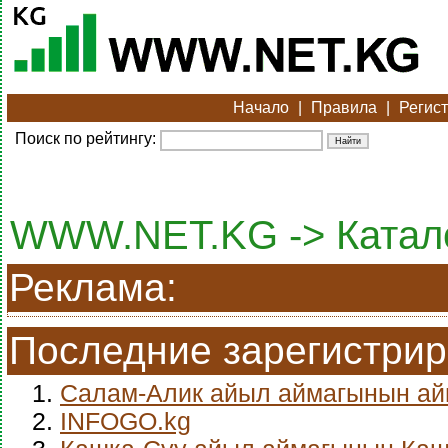
Начало
|
Правила
|
Регис
Поиск по рейтингу:
WWW.NET.KG -> Каталог
Реклама:
Последние зарегистри
1.
Салам-Алик айыл аймагынын а
2.
INFOGO.kg