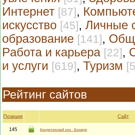
Интернет
,
Компьют
[87]
искусство
,
Личные 
[45]
образование
,
Общ
[141]
Работа и карьера
,
[22]
и услуги
,
Туризм
[619]
[
Рейтинг сайтов
Позиция
Сайт
145
Кондитерский цех - Бонжур