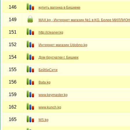
146
купить вагонка в Бишкеке
149
MAX.kg - Интернет магазин №1 в KG. Более МИЛЛИОН
151
http://cleaner.kg
152
Интернет магазин Udobno.kg
154
Дом брусчатки г. Бишкек
155
БейбиСити
156
Bata.kg
159
www.keymaster.kg
162
www.kunch.kg
165
MS.kg