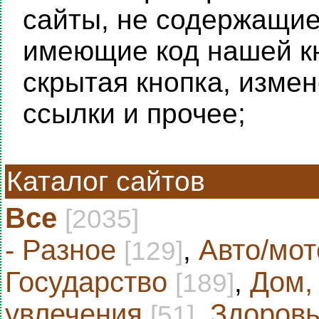
сайты, не содержащие 
имеющие код нашей кн
скрытая кнопка, изме
ссылки и прочее;
Каталог сайтов
Все
[2035]
- Разное
,
Авто/мот
[129]
Государство
,
Дом,
[189]
увлечения
,
Здоровь
[51]