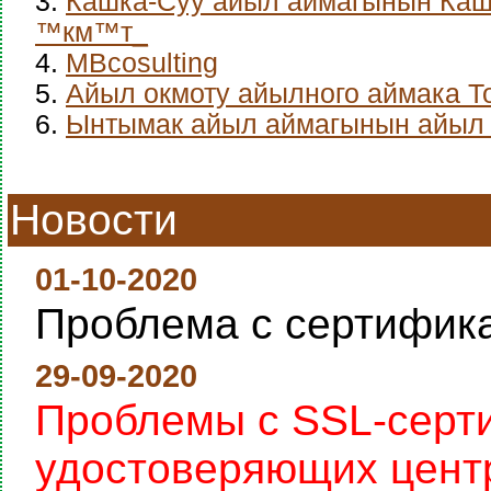
3.
Кашка-Суу айыл аймагынын Каш
™км™т_
4.
MBcosulting
5.
Айыл окмоту айылного аймака Т
6.
Ынтымак айыл аймагынын айыл 
Новости
01-10-2020
Проблема с сертифик
29-09-2020
Проблемы с SSL-серт
удостоверяющих цент