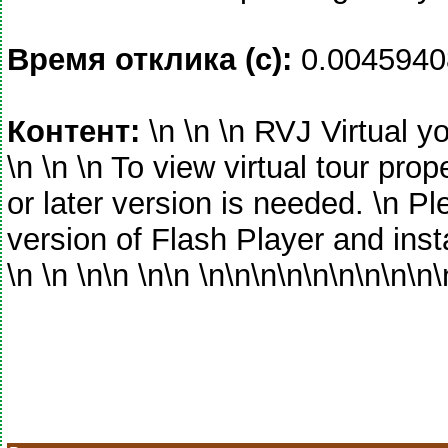
Время отклика (с):
0.0045940
Контент:
\n \n \n RVJ Virtual y
\n \n \n To view virtual tour pro
or later version is needed. \n P
version of Flash Player and insta
\n \n \n\n \n\n \n\n\n\n\n\n\n\n\n\