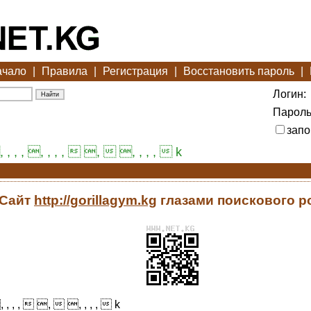
ачало
|
Правила
|
Регистрация
|
Восстановить пароль
|
Логин:
Пароль
запо
, , , , , , , ,  ,  , , , ,  k
Сайт
http://gorillagym.kg
глазами поискового р
 , , , , ,  ,  , , , ,  k