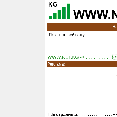
Н
Поиск по рейтингу:
WWW.NET.KG -> , , , , , , , , , ` 
Реклама:
Title страницы:
, , , , , , , , , ` , , ,