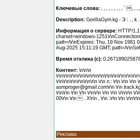
Ключевые слова:
, , , , , , , , , ` ,
Description:
GorillaGym.kg - Э : , , k
Информация о сервере:
HTTP/1.1 2
charset=windows-1251\r\nConnection
path=/\r\nExpires: Thu, 19 Nov 1981 
Aug-2025 15:11:19 GMT; path=/\r\nSet
Время отклика (с):
0.26718902587
Контент:
\n\n\n
\r\n\r\n\r\n\r\n\r\n\r\n\r\n\r\n\r\n\r\n\r\n\r\n
\r\n\r\n\r\n\r\n\r\n\r\n \r\n л : \r\n \r\n \
asmproger@gmail.com\r\n \r\n track.kg\r\n ^\
\r\n\r\n \r\n \r\n \r\n\r\n \r\n \r\n \r\n\r\n 
00\r\n \r\n  . Х\r\n , \r\n .\r\n \r\n \r\n\r\n
Реклама