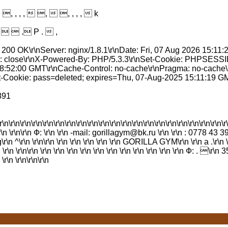
 , , , , , , ,  ,  , , , ,  k
 .   . P .  ,
00 OK\r\nServer: nginx/1.8.1\r\nDate: Fri, 07 Aug 2026 15:11:2
: close\r\nX-Powered-By: PHP/5.3.3\r\nSet-Cookie: PHPSES
08:52:00 GMT\r\nCache-Control: no-cache\r\nPragma: no-cache\r
-Cookie: pass=deleted; expires=Thu, 07-Aug-2025 15:11:19 GMT
891
\r\n\r\n\r\n\r\n\r\n\r\n\r\n\r\n\r\n\r\n\r\n\r\n\r\n\r\n\r\n\r\n\r\n\r\n\r\n\r\n\r
r\n \r\n \r\n\r\n Ф: \r\n \r\n -mail: gorillagym@bk.ru \r\n \r\n : 0778 43 39
r\n \r\n\r\n \r\n \r\n \r\n \r\n \r\n GORILLA GYM\r\n \r\n a .\r\n \r\n \r
\r\n \r\n \r\n\r\n \r\n \r\n \r\n \r\n \r\n \r\n \r\n \r\n \r\n \r\n \r\n Ф: . 
 \r\n \r\n\r\n\r\n