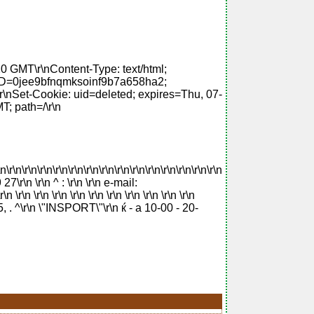
0 GMT\r\nContent-Type: text/html;
SID=0jee9bfnqmksoinf9b7a658ha2;
\nSet-Cookie: uid=deleted; expires=Thu, 07-
; path=/\r\n
\n\r\n\r\n\r\n\r\n\r\n\r\n\r\n\r\n\r\n\r\n\r\n\r\n\r\n\r\n
 27\r\n \r\n ^ : \r\n \r\n e-mail:
\n \r\n \r\n \r\n \r\n \r\n \r\n \r\n \r\n \r\n
\r\n 35, . ^\r\n \"INSPORT\"\r\n ќ - a 10-00 - 20-