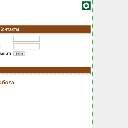
Контакты
:
мнить
обота