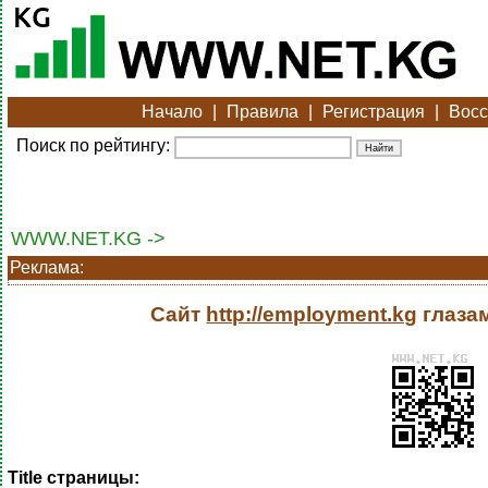
Начало
|
Правила
|
Регистрация
|
Восс
Поиск по рейтингу:
WWW.NET.KG ->
Реклама:
Сайт
http://employment.kg
глаза
Title страницы: