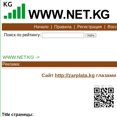
Начало
|
Правила
|
Регистрация
|
Восс
Поиск по рейтингу:
WWW.NET.KG ->
Реклама:
Сайт
http://zarplata.kg
глазами
Title страницы: