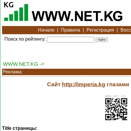
Начало
|
Правила
|
Регистрация
|
Восс
Поиск по рейтингу:
WWW.NET.KG ->
Реклама:
Сайт
http://imperia.kg
глазами 
Title страницы: