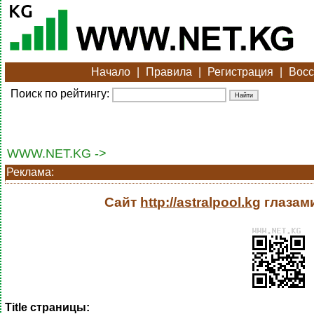
Начало
|
Правила
|
Регистрация
|
Восс
Поиск по рейтингу:
WWW.NET.KG ->
Реклама:
Сайт
http://astralpool.kg
глазам
Title страницы: