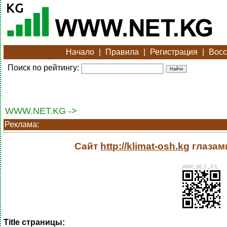
Начало
|
Правила
|
Регистрация
|
Восс
Поиск по рейтингу:
WWW.NET.KG ->
Реклама:
Сайт
http://klimat-osh.kg
глазам
Title страницы: