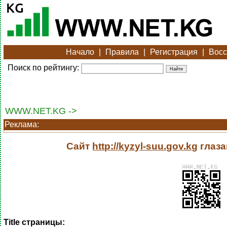
Начало
|
Правила
|
Регистрация
|
Восс
Поиск по рейтингу:
WWW.NET.KG ->
Реклама:
Сайт
http://kyzyl-suu.gov.kg
глаза
Title страницы: