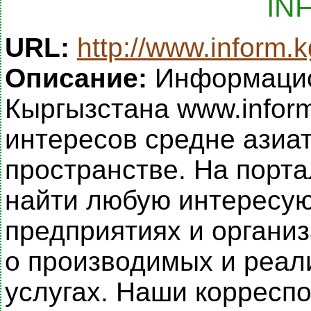
IN
URL:
http://www.inform.k
Описание:
Информацио
Кыргызстана www.infor
интересов средне азиат
пространстве. На порта
найти любую интересу
предприятиях и организ
о производимых и реал
услугах. Наши корресп