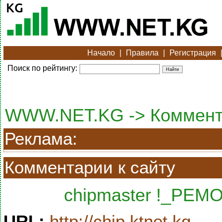
Начало
|
Правила
|
Регистрация
Поиск по рейтингу:
WWW.NET.KG -> Коммент
Реклама:
Комментарии к сайту
chipmaster !_РЕ
URL:
http://chip.ktnet.kg