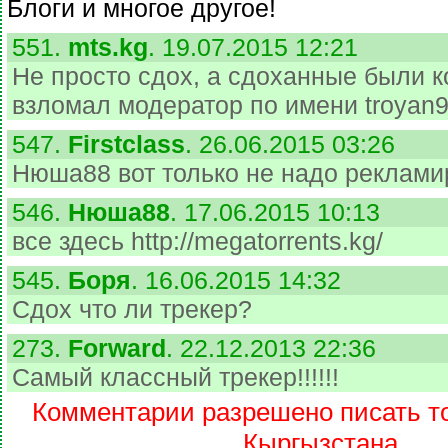
Блоги и многое другое!
551.
mts.kg
. 19.07.2015 12:21
Не просто сдох, а сдоханные были к
взломал модератор по имени troyan
547.
Firstclass
. 26.06.2015 03:26
Нюша88 вот только не надо реклами
546.
Нюша88
. 17.06.2015 10:13
все здесь http://megatorrents.kg/
545.
Боря
. 16.06.2015 14:32
Сдох что ли трекер?
273.
Forward
. 22.12.2013 22:36
Самый классный трекер!!!!!!
Комментарии разрешено писать то
Кыргызстана.