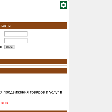
такты
ть
ля продвижения товаров и услуг в
тана.