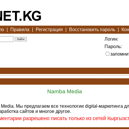
ло
|
Правила
|
Регистрация
|
Восстановить пароль
|
Кон
Логин:
Пароль:
запомни
Namba Media
 Media. Мы предлагаем все технологии digital-маркетинга д
зработка сайтов и многое другое.
ентарии разрешено писать только из сетей Кыргызс