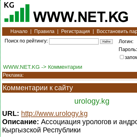
Начало
|
Правила
|
Регистрация
|
Восстановить па
Поиск по рейтингу:
Логин:
Пароль:
запо
WWW.NET.KG -> Комментарии
Реклама:
Комментарии к сайту
urology.kg
URL:
http://www.urology.kg
Описание:
Ассоциация урологов и андр
Кыргызской Республики