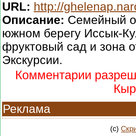
URL:
http://ghelenap.nar
Описание:
Семейный от
южном берегу Иссык-Ку
фруктовый сад и зона 
Экскурсии.
Комментарии разреше
Кыр
Реклама
(c)
Скри