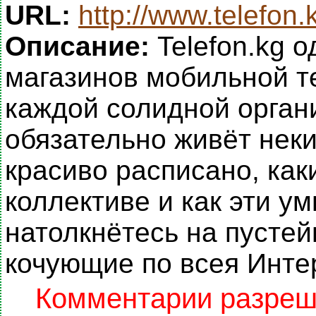
URL:
http://www.telefon.
Описание:
Telefon.kg о
магазинов мобильной те
каждой солидной органи
обязательно живёт неки
красиво расписано, как
коллективе и как эти у
натолкнётесь на пусте
кочующие по всея Инте
Комментарии разреше