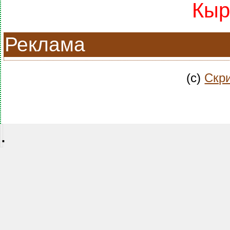
Кыр
Реклама
(c)
Скри
.