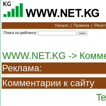
Начало
|
Правила
|
Регис
Поиск по рейтингу:
WWW.NET.KG -> Комм
Реклама:
Комментарии к сайту
Te