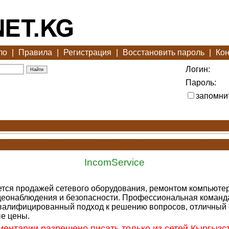
ло
|
Правила
|
Регистрация
|
Восстановить пароль
|
Кон
Логин:
Пароль:
запомни
IncomService
тся продажей сетевого оборудования, ремонтом компьютер
идеонаблюдения и безопасности. Профессиональная команда
квалифицированный подход к решению вопросов, отличный 
ые цены.
ентарии разрешено писать только из сетей Кыргызс