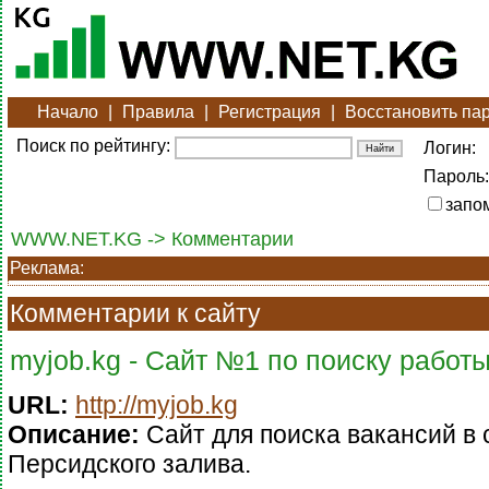
Начало
|
Правила
|
Регистрация
|
Восстановить па
Поиск по рейтингу:
Логин:
Пароль:
запо
WWW.NET.KG -> Комментарии
Реклама:
Комментарии к сайту
myjob.kg - Сайт №1 по поиску работ
URL:
http://myjob.kg
Описание:
Сайт для поиска вакансий в 
Персидского залива.