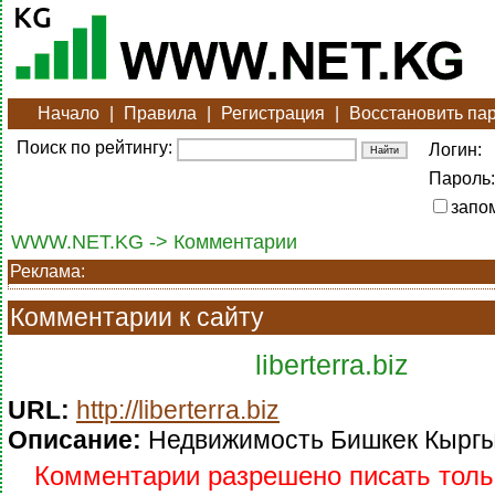
Начало
|
Правила
|
Регистрация
|
Восстановить па
Поиск по рейтингу:
Логин:
Пароль:
запо
WWW.NET.KG -> Комментарии
Реклама:
Комментарии к сайту
liberterra.biz
URL:
http://liberterra.biz
Описание:
Недвижимость Бишкек Кыргы
Комментарии разрешено писать тольк