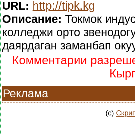
URL:
http://tipk.kg
Описание:
Токмок индус
колледжи орто звенодогу
даярдаган заманбап оку
Комментарии разрешен
Кырг
Реклама
(c)
Скрип