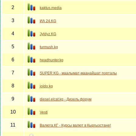
2
kaktus.media
3
ИА 24.KG
4
Jyldyz.KG
5
turmush.kg
6
headhunter.kg
7
SUPER KG - маалымат-маанайшат порталы
8
joldo.kg
9
diesel.elcat.kg - Дизель форум
10
Vesti
11
Валюта.КГ - Курсы валют в Кыргызстане!