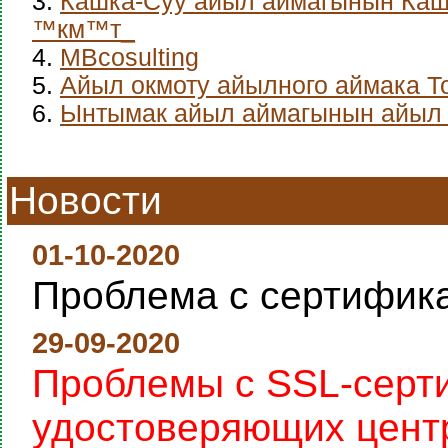
3.
Кашка-Суу айыл аймагынын Каш
™км™т_
4.
MBcosulting
5.
Айыл окмоту айылного аймака Т
6.
Ынтымак айыл аймагынын айыл 
Новости
01-10-2020
Проблема с сертифик
29-09-2020
Проблемы с SSL-серт
удостоверяющих цент