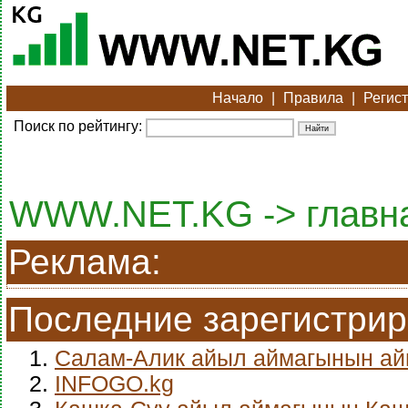
Начало
|
Правила
|
Регис
Поиск по рейтингу:
WWW.NET.KG -> главн
Реклама:
Последние зарегистри
1.
Салам-Алик айыл аймагынын а
2.
INFOGO.kg