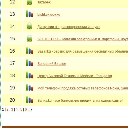
12
Tazabek
13
bishkek.gov.kg
14
Дискуссии о здравоохранении и науке
15
SOFTECH.KG - Магазин электроники (Смартфоны, ноут
16
Bazar.kg - сервис для размещения бесплатных объявл
17
Вечерний Бишкек
18
Центр Бытовой Техники и Мебели - Tabilga.kg
19
Мой телефон: продажа сотовых телефонов Nokia, Sam
20
Banks.kg - все банковские продукты на одном сайте!
1
|
2
|
3
|
4
|
5
|
6
...