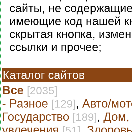
сайты, не содержащие 
имеющие код нашей кн
скрытая кнопка, изме
ссылки и прочее;
Каталог сайтов
Все
[2035]
- Разное
,
Авто/мот
[129]
Государство
,
Дом,
[189]
увлечения
,
Здоровь
[51]