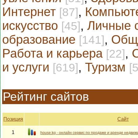
Интернет
,
Компьют
[87]
искусство
,
Личные 
[45]
образование
,
Общ
[141]
Работа и карьера
,
[22]
и услуги
,
Туризм
[619]
[
Рейтинг сайтов
Позиция
Сайт
1
house.kg - онлайн сервис по продаже и аренде недви