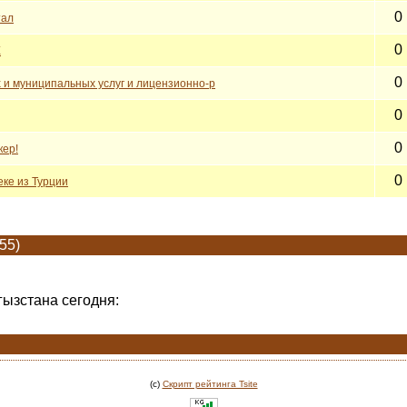
0
тал
0
Е
0
 и муниципальных услуг и лицензионно-р
0
0
кер!
0
еке из Турции
55)
гызстана сегодня:
(c)
Скрипт рейтинга Tsite