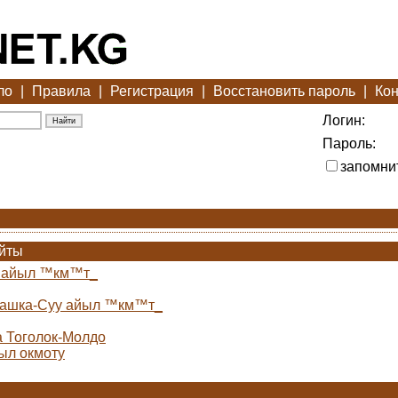
ло
|
Правила
|
Регистрация
|
Восстановить пароль
|
Кон
Логин:
Пароль:
запомни
айты
н айыл ™км™т_
Кашка-Суу айыл ™км™т_
а Тоголок-Молдо
ыл окмоту