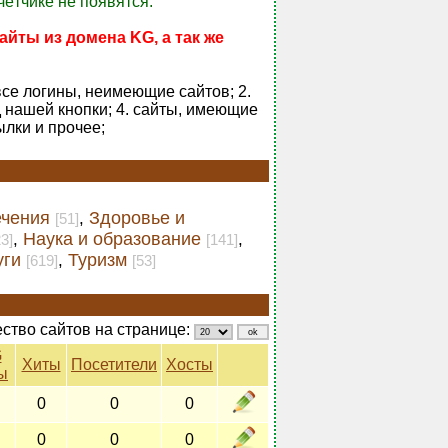
чётчике не появятся.
айты из домена KG, а так же
все логины, неимеющие сайтов; 2.
 нашей кнопки; 4. сайты, имеющие
ылки и прочее;
ечения
Здоровье и
,
[51]
Наука и образование
,
,
23]
[141]
уги
Туризм
,
[619]
[53]
ство сайтов на странице:
G
Хиты
Посетители
Хосты
ы
0
0
0
0
0
0