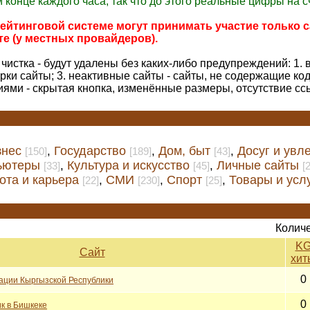
 конце каждого часа, так что до этого реальные цифры на с
рейтинговой системе могут принимать участие только с
е (у местных провайдеров).
чистка - будут удалены без каких-либо предупреждений: 1. 
и сайты; 3. неактивные сайты - сайты, не содержащие код
иями - скрытая кнопка, изменённые размеры, отсутствие сс
знес
Государство
Дом, быт
Досуг и увл
,
,
,
[150]
[189]
[43]
ьютеры
Культура и искусство
Личные сайты
,
,
[33]
[45]
[
ота и карьера
СМИ
Спорт
Товары и усл
,
,
,
[22]
[230]
[25]
Количе
K
Сайт
хит
0
ации Кыргызской Республики
0
к в Бишкеке