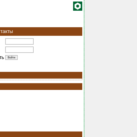
такты
ть