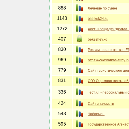
888
Лечение по сунне
1143
bishkek24.kg
1272
Хост-Площадка "Дельта
407
bekeshev.kg
830
Рекламное агентство L
969
https://www.karkas-stroy.in
779
Cайт туристического аген
831
ОГО-Огромная газета о
336
Тест.КГ - персональный 
424
Сайт знакомств
548
Чабарман
595
Государственное Агентст