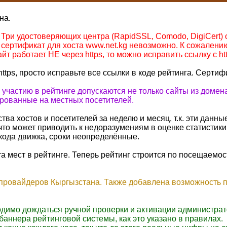
на.
ри удостоверяющих центра (RapidSSL, Comodo, DigiCert) от
сертификат для хоста www.net.kg невозможно. К сожалению
йт работает НЕ через https, то можно исправить ссылку с http
https, просто исправьте все ссылки в коде рейтинга. Сертиф
к участию в рейтинге допускаются не только сайты из доме
ированные на местных посетителей.
ва хостов и посетителей за неделю и месяц, т.к. эти данны
что может приводить к недоразумениям в оценке статистики
кода движка, сроки неопределённые.
а мест в рейтинге. Теперь рейтинг строится по посещаемост
 провайдеров Кыргызстана. Также добавлена возможность п
одимо дождаться ручной проверки и активации администрат
баннера рейтинговой системы, как это указано в правилах.