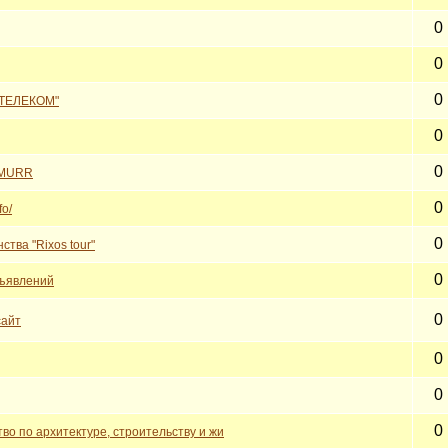
0
0
0
-ТЕЛЕКОМ"
0
0
EMURR
0
fo/
0
ства "Rixos tour"
0
бъявлений
0
сайт
0
0
0
во по архитектуре, строительству и жи