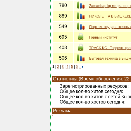
780
Zamanbap.kg медиа пор
889
НИКОЛЕТТА В БИШКЕК
549
Портал государственных
695
Горный институт
408
TRACK.KG - Торрент тре
506
Бытовая техника в Бишк
1
|
2
|
3
|
4
|
5
|
6
...
Статистика (Время обновления: 22:
Зарегистрированных ресурсов:
Общее кол-во хитов сегодня:
Общее кол-во хитов с сетей Кыр
Общее кол-во хостов сегодня:
Реклама