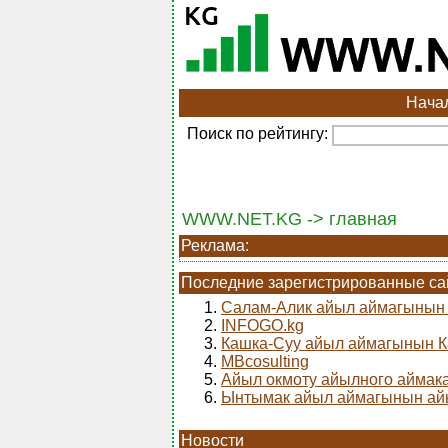
Нача
Поиск по рейтингу:
WWW.NET.KG -> главная
Реклама:
Последние зарегистрированные с
1.
Салам-Алик айыл аймагыны
2.
INFOGO.kg
3.
Кашка-Суу айыл аймагынын 
4.
MBcosulting
5.
Айыл окмоту айылного аймак
6.
Ынтымак айыл аймагынын ай
Новости