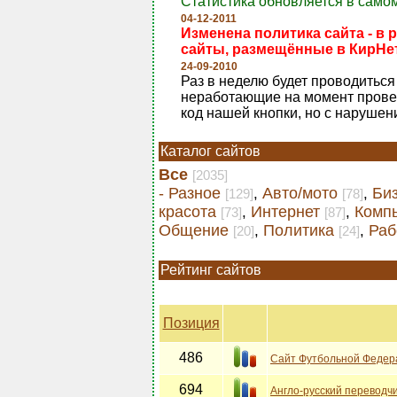
Статистика обновляется в самом
04-12-2011
Изменена политика сайта - в 
сайты, размещённые в КирНет
24-09-2010
Раз в неделю будет проводиться 
неработающие на момент проверк
код нашей кнопки, но с нарушен
Каталог сайтов
Все
[2035]
- Разное
Авто/мото
Би
,
,
[129]
[78]
красота
Интернет
Комп
,
,
[73]
[87]
Общение
Политика
Раб
,
,
[20]
[24]
Рейтинг сайтов
Позиция
486
Сайт Футбольной Федер
694
Англо-русский переводчи