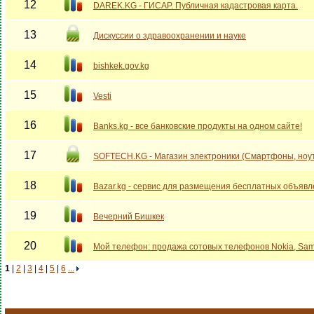
12
DAREK.KG - ГИСАР. Публичная кадастровая карта.
13
Дискуссии о здравоохранении и науке
14
bishkek.gov.kg
15
Vesti
16
Banks.kg - все банковские продукты на одном сайте!
17
SOFTECH.KG - Магазин электроники (Смартфоны, ноут
18
Bazar.kg - сервис для размещения бесплатных объяв
19
Вечерний Бишкек
20
Мой телефон: продажа сотовых телефонов Nokia, Sam
1
|
2
|
3
|
4
|
5
|
6
...