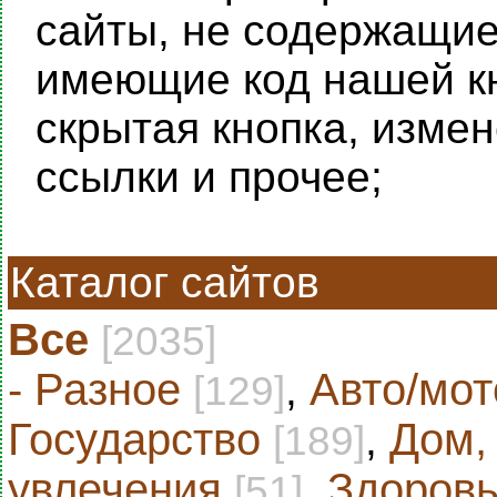
сайты, не содержащие 
имеющие код нашей кн
скрытая кнопка, изме
ссылки и прочее;
Каталог сайтов
Все
[2035]
- Разное
,
Авто/мот
[129]
Государство
,
Дом,
[189]
увлечения
,
Здоровь
[51]