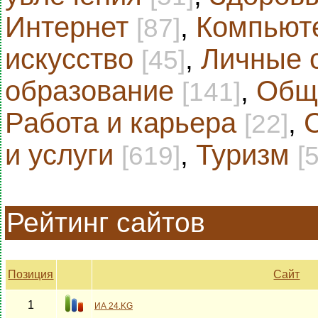
Интернет
,
Компьют
[87]
искусство
,
Личные 
[45]
образование
,
Общ
[141]
Работа и карьера
,
[22]
и услуги
,
Туризм
[619]
[
Рейтинг сайтов
Позиция
Сайт
1
ИА 24.KG