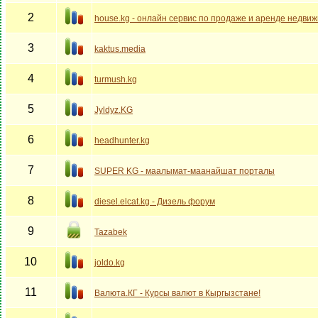
2
house.kg - онлайн сервис по продаже и аренде недви
3
kaktus.media
4
turmush.kg
5
Jyldyz.KG
6
headhunter.kg
7
SUPER KG - маалымат-маанайшат порталы
8
diesel.elcat.kg - Дизель форум
9
Tazabek
10
joldo.kg
11
Валюта.КГ - Курсы валют в Кыргызстане!