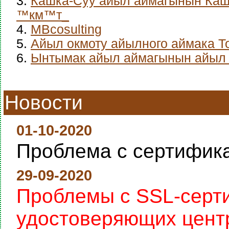
3.
Кашка-Суу айыл аймагынын Каш
™км™т_
4.
MBcosulting
5.
Айыл окмоту айылного аймака Т
6.
Ынтымак айыл аймагынын айыл 
Новости
01-10-2020
Проблема с сертифик
29-09-2020
Проблемы с SSL-серт
удостоверяющих цент