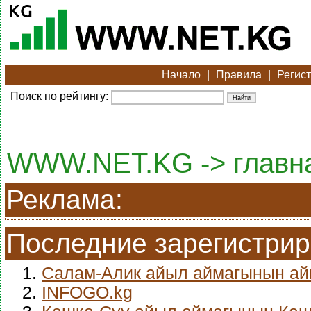
Начало
|
Правила
|
Регис
Поиск по рейтингу:
WWW.NET.KG -> главн
Реклама:
Последние зарегистри
1.
Салам-Алик айыл аймагынын а
2.
INFOGO.kg