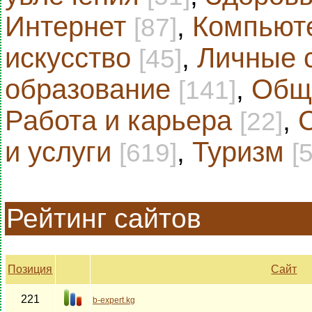
Интернет
,
Компьют
[87]
искусство
,
Личные 
[45]
образование
,
Общ
[141]
Работа и карьера
,
[22]
и услуги
,
Туризм
[619]
[
Рейтинг сайтов
Позиция
Сайт
221
b-expert.kg