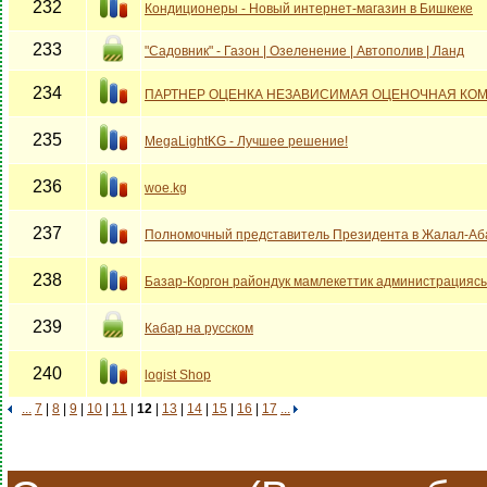
232
Кондиционеры - Новый интернет-магазин в Бишкеке
233
"Садовник" - Газон | Озеленение | Автополив | Ланд
234
ПАРТНЕР ОЦЕНКА НЕЗАВИСИМАЯ ОЦЕНОЧНАЯ КОМ
235
MegaLightKG - Лучшее решение!
236
woe.kg
237
Полномочный представитель Президента в Жалал-Аб
238
Базар-Коргон райондук мамлекеттик администрацияс
239
Кабар на русском
240
logist Shop
...
7
|
8
|
9
|
10
|
11
|
12
|
13
|
14
|
15
|
16
|
17
...