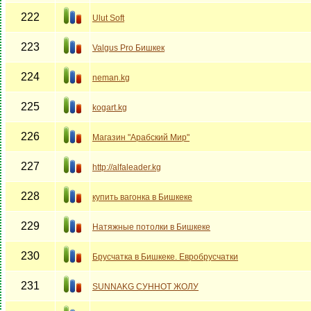
222
Ulut Soft
223
Valgus Pro Бишкек
224
neman.kg
225
kogart.kg
226
Магазин "Арабский Мир"
227
http://alfaleader.kg
228
купить вагонка в Бишкеке
229
Натяжные потолки в Бишкеке
230
Брусчатка в Бишкеке. Евробрусчатки
231
SUNNAKG СУННОТ ЖОЛУ