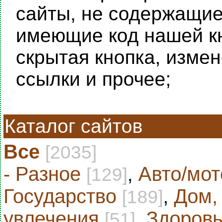
сайты, не содержащие 
имеющие код нашей кн
скрытая кнопка, изме
ссылки и прочее;
Каталог сайтов
Все
[2035]
- Разное
,
Авто/мот
[129]
Государство
,
Дом,
[189]
увлечения
,
Здоровь
[51]