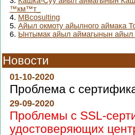
3.
Кашка-Суу айыл аймагынын Каш
™км™т_
4.
MBcosulting
5.
Айыл окмоту айылного аймака Т
6.
Ынтымак айыл аймагынын айыл 
Новости
01-10-2020
Проблема с сертифик
29-09-2020
Проблемы с SSL-серт
удостоверяющих цент