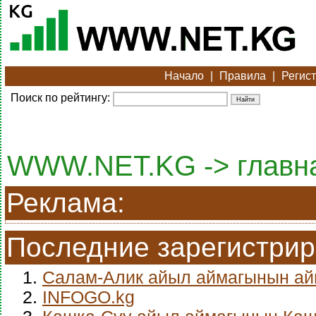
Начало
|
Правила
|
Регис
Поиск по рейтингу:
WWW.NET.KG -> главн
Реклама:
Последние зарегистри
1.
Салам-Алик айыл аймагынын а
2.
INFOGO.kg