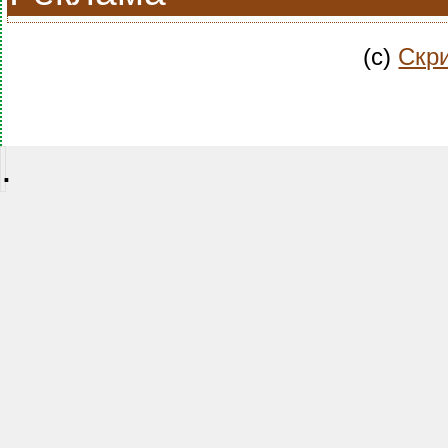
(c)
Скри
.