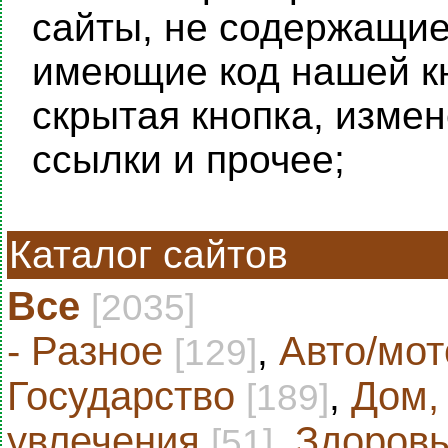
сайты, не содержащие 
имеющие код нашей кн
скрытая кнопка, изме
ссылки и прочее;
Каталог сайтов
Все
[2035]
- Разное
,
Авто/мот
[129]
Государство
,
Дом,
[189]
увлечения
,
Здоровь
[51]