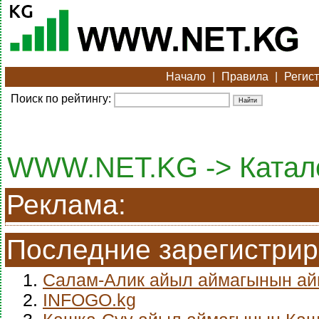
Начало
|
Правила
|
Регис
Поиск по рейтингу:
WWW.NET.KG -> Катало
Реклама:
Последние зарегистри
1.
Салам-Алик айыл аймагынын а
2.
INFOGO.kg