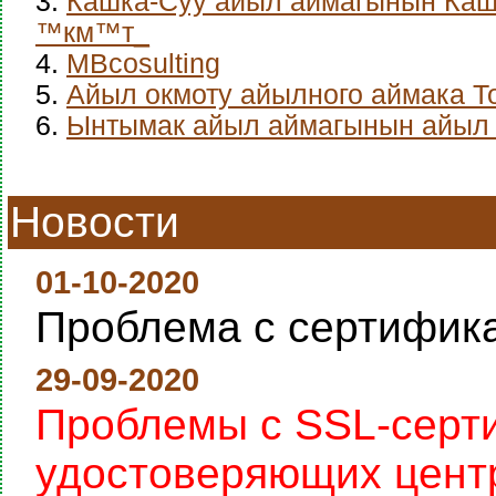
3.
Кашка-Суу айыл аймагынын Каш
™км™т_
4.
MBcosulting
5.
Айыл окмоту айылного аймака Т
6.
Ынтымак айыл аймагынын айыл 
Новости
01-10-2020
Проблема с сертифик
29-09-2020
Проблемы с SSL-серт
удостоверяющих цент