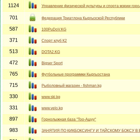
1124
Управление физической культуры и спорта мэрии гор
701
Федерация Триатлона Кыргызской Республики
587
100PuDoV.KG
371
Спорт клуб К2
513
DOTA2.KG
472
Bigser Sport
765
Футбольные программки Кыргызстана
715
Рыболовный магазин - fishman.kg
330
www.ski.kg
331
www.velo.kg
897
Горнолыжная база "Тоо-Ашуу"
983
ЗАНЯТИЯ ПО КИКБОКСИНГУ И ТАЙСКОМУ БОКСУ В