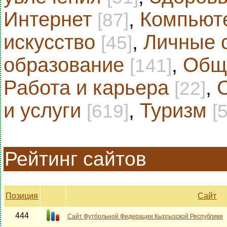
Интернет
,
Компьют
[87]
искусство
,
Личные 
[45]
образование
,
Общ
[141]
Работа и карьера
,
[22]
и услуги
,
Туризм
[619]
[
Рейтинг сайтов
Позиция
Сайт
444
Сайт Футбольной Федерации Кыргызской Республики