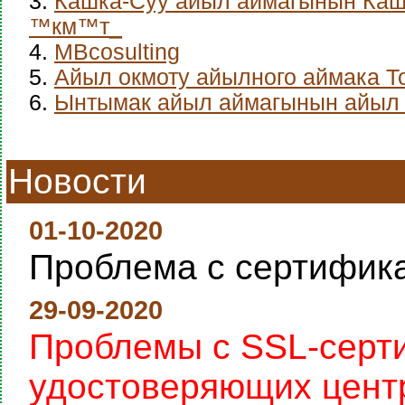
3.
Кашка-Суу айыл аймагынын Каш
™км™т_
4.
MBcosulting
5.
Айыл окмоту айылного аймака Т
6.
Ынтымак айыл аймагынын айыл 
Новости
01-10-2020
Проблема с сертифик
29-09-2020
Проблемы с SSL-серт
удостоверяющих цент