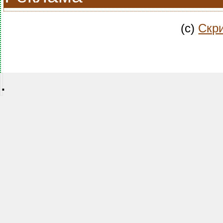
(c)
Скри
.