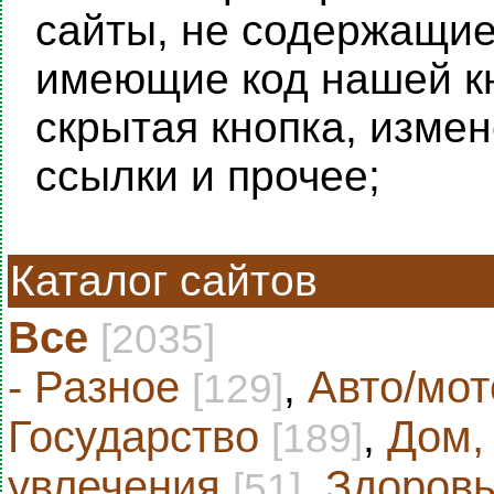
сайты, не содержащие 
имеющие код нашей кн
скрытая кнопка, изме
ссылки и прочее;
Каталог сайтов
Все
[2035]
- Разное
,
Авто/мот
[129]
Государство
,
Дом,
[189]
увлечения
,
Здоровь
[51]