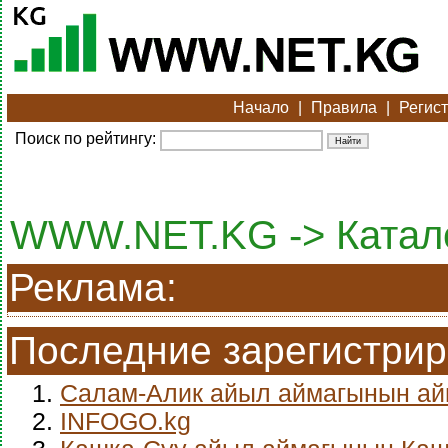
Начало
|
Правила
|
Регис
Поиск по рейтингу:
WWW.NET.KG -> Катало
Реклама:
Последние зарегистри
1.
Салам-Алик айыл аймагынын а
2.
INFOGO.kg