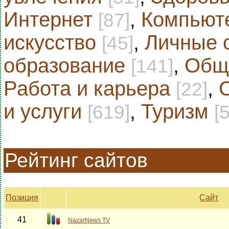
Интернет
,
Компьют
[87]
искусство
,
Личные 
[45]
образование
,
Общ
[141]
Работа и карьера
,
[22]
и услуги
,
Туризм
[619]
[
Рейтинг сайтов
Позиция
Сайт
41
NazarNews TV