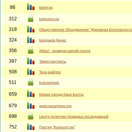
86
bilem.kg
312
bekeshev.kg
318
Общественное Объединение "Дорожная Безопасность
324
Бердаков Денис
356
Айбат - коомдук-саясий гезити
397
Эмгек партиясы
508
Таза шайлоо
511
butunemgek
659
Мэрия города Кара-Балты
679
www.nazarnews.org
698
Центр политико-правовых исследований
752
Партия "Кыргызстан"