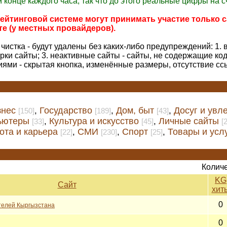
 конце каждого часа, так что до этого реальные цифры на с
рейтинговой системе могут принимать участие только с
е (у местных провайдеров).
чистка - будут удалены без каких-либо предупреждений: 1. 
и сайты; 3. неактивные сайты - сайты, не содержащие код
иями - скрытая кнопка, изменённые размеры, отсутствие сс
знес
Государство
Дом, быт
Досуг и увл
,
,
,
[150]
[189]
[43]
ьютеры
Культура и искусство
Личные сайты
,
,
[33]
[45]
[
ота и карьера
СМИ
Спорт
Товары и усл
,
,
,
[22]
[230]
[25]
Количе
KG
Сайт
хит
0
ателей Кыргызстана
0