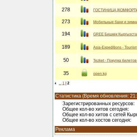
278
ГОСТИНИЦА [КОМФОРТ
273
Мобильные бани и зимн
194
GREE Бишкек Кыргызста
189
Asia-Expeditions - Tourism 
50
Tezket - Покупка билетов
35
open.kg
...
1
|
2
Статистика (Время обновления: 21:
Зарегистрированных ресурсов:
Общее кол-во хитов сегодня:
Общее кол-во хитов с сетей Кыр
Общее кол-во хостов сегодня:
Реклама