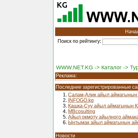
Нача
Поиск по рейтингу:
WWW.NET.KG -> Каталог -> Ту
Реклама:
Последние зарегистрированные с
1.
Салам-Алик айыл аймагыны
2.
INFOGO.kg
3.
Кашка-Суу айыл аймагынын 
4.
MBcosulting
5.
Айыл окмоту айылного аймак
6.
Ынтымак айыл аймагынын ай
Новости