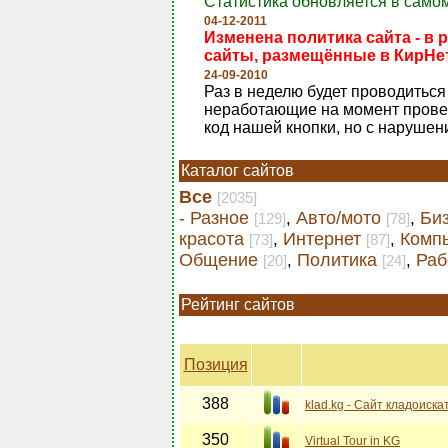
Статистика обновляется в самом
04-12-2011
Изменена политика сайта - в 
сайты, размещённые в КирНет
24-09-2010
Раз в неделю будет проводиться 
неработающие на момент проверк
код нашей кнопки, но с нарушен
Каталог сайтов
Все
[2035]
- Разное
Авто/мото
Би
,
,
[129]
[78]
красота
Интернет
Комп
,
,
[73]
[87]
Общение
Политика
Раб
,
,
[20]
[24]
Рейтинг сайтов
Позиция
388
klad.kg - Сайт кладоиск
350
Virtual Tour in KG