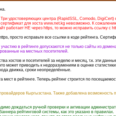
на.
ри удостоверяющих центра (RapidSSL, Comodo, DigiCert) от
сертификат для хоста www.net.kg невозможно. К сожалению
йт работает НЕ через https, то можно исправить ссылку с http
https, просто исправьте все ссылки в коде рейтинга. Сертиф
к участию в рейтинге допускаются не только сайты из доме
ированные на местных посетителей.
ва хостов и посетителей за неделю и месяц, т.к. эти данны
что может приводить к недоразумениям в оценке статистики
кода движка, сроки неопределённые.
а мест в рейтинге. Теперь рейтинг строится по посещаемост
 провайдеров Кыргызстана. Также добавлена возможность п
одимо дождаться ручной проверки и активации администрат
баннера рейтинговой системы, как это указано в правилах.