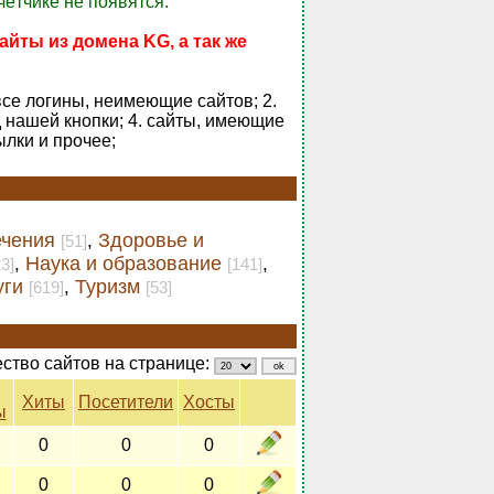
чётчике не появятся.
айты из домена KG, а так же
все логины, неимеющие сайтов; 2.
 нашей кнопки; 4. сайты, имеющие
ылки и прочее;
ечения
Здоровье и
,
[51]
Наука и образование
,
,
23]
[141]
уги
Туризм
,
[619]
[53]
ство сайтов на странице:
Хиты
Посетители
Хосты
ы
0
0
0
0
0
0