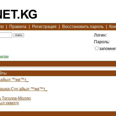
ло
|
Правила
|
Регистрация
|
Восстановить пароль
|
Кон
Логин:
Пароль:
запомни
ризм
айты
н айыл ™км™т_
Кашка-Суу айыл ™км™т_
а Тоголок-Молдо
ыл окмоту