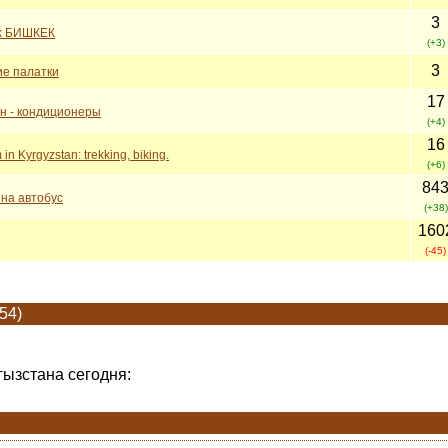
3
k БИШКЕК
(+3)
3
ие палатки
17
н - кондиционеры
(+4)
16
in Kyrgyzstan: trekking, biking.
(+6)
84
 на автобус
(+38)
160
(-45)
54)
гызстана сегодня: