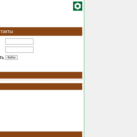
такты
ть