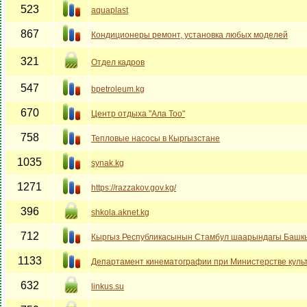
523
aquaplast
867
Кондиционеры ремонт, установка любых моделей
321
Отдел кадров
547
bpetroleum.kg
670
Центр отдыха "Ала Тоо"
758
Тепловые насосы в Кыргызстане
1035
synak.kg
1271
https://razzakov.gov.kg/
396
shkola.aknet.kg
712
Кыргыз Республикасынын Стамбул шаарындагы Башкы
1133
Департамент кинематографии при Министерстве культ
632
linkus.su