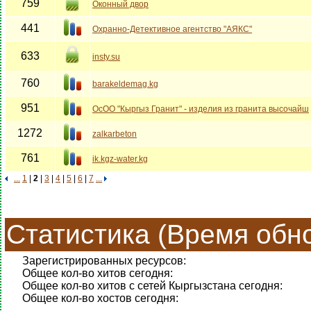
759
Оконный двор
441
Охранно-Детективное агентство "АЯКС"
633
insty.su
760
barakeldemag.kg
951
ОсОО "Кыргыз Гранит" - изделия из гранита высочайш
1272
zalkarbeton
761
ik.kgz-water.kg
...
1
|
2
|
3
|
4
|
5
|
6
|
7
...
Статистика (Время обно
Зарегистрированных ресурсов:
Общее кол-во хитов сегодня:
Общее кол-во хитов с сетей Кыргызстана сегодня:
Общее кол-во хостов сегодня: