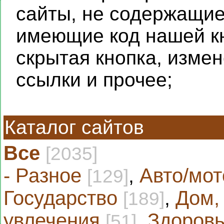
сайты, не содержащие 
имеющие код нашей кн
скрытая кнопка, изме
ссылки и прочее;
Каталог сайтов
Все
[2035]
- Разное
,
Авто/мот
[129]
Государство
,
Дом,
[189]
увлечения
,
Здоровь
[51]