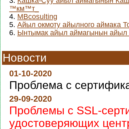
3.
Кашка-Суу айыл аймагынын Каш
™км™т_
4.
MBcosulting
5.
Айыл окмоту айылного аймака Т
6.
Ынтымак айыл аймагынын айыл 
Новости
01-10-2020
Проблема с сертифик
29-09-2020
Проблемы с SSL-серт
удостоверяющих цент