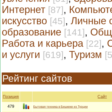
Интернет
,
Компьют
[87]
искусство
,
Личные 
[45]
образование
,
Общ
[141]
Работа и карьера
,
[22]
и услуги
,
Туризм
[619]
[
Рейтинг сайтов
Позиция
Сайт
479
Бытовая техника в Бишкеке из Турции