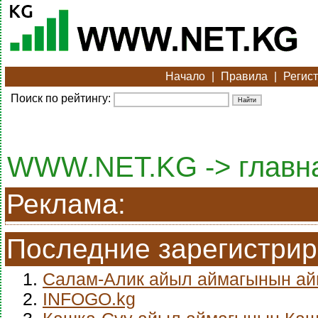
Начало
|
Правила
|
Регис
Поиск по рейтингу:
WWW.NET.KG -> главн
Реклама:
Последние зарегистри
1.
Салам-Алик айыл аймагынын а
2.
INFOGO.kg