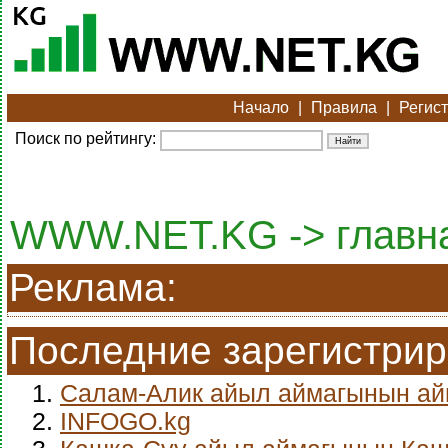
Начало
|
Правила
|
Регис
Поиск по рейтингу:
WWW.NET.KG -> главн
Реклама:
Последние зарегистри
1.
Салам-Алик айыл аймагынын а
2.
INFOGO.kg