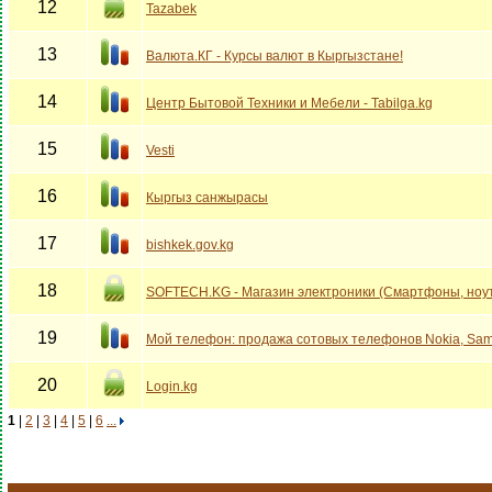
12
Tazabek
13
Валюта.КГ - Курсы валют в Кыргызстане!
14
Центр Бытовой Техники и Мебели - Tabilga.kg
15
Vesti
16
Кыргыз санжырасы
17
bishkek.gov.kg
18
SOFTECH.KG - Магазин электроники (Смартфоны, ноут
19
Мой телефон: продажа сотовых телефонов Nokia, Sam
20
Login.kg
1
|
2
|
3
|
4
|
5
|
6
...