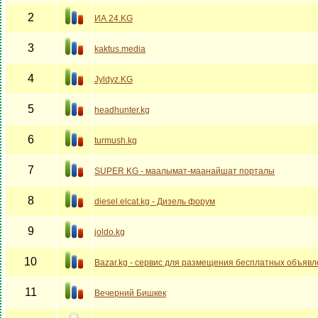
2
ИА 24.KG
3
kaktus.media
4
Jyldyz.KG
5
headhunter.kg
6
turmush.kg
7
SUPER KG - маалымат-маанайшат порталы
8
diesel.elcat.kg - Дизель форум
9
joldo.kg
10
Bazar.kg - сервис для размещения бесплатных объяв
11
Вечерний Бишкек