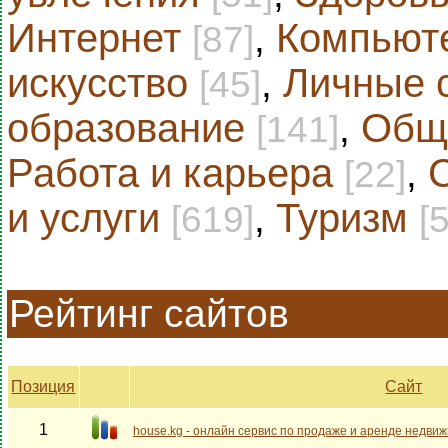
Интернет
,
Компьют
[87]
искусство
,
Личные 
[45]
образование
,
Общ
[141]
Работа и карьера
,
[22]
и услуги
,
Туризм
[619]
[
Рейтинг сайтов
Позиция
Сайт
1
house.kg - онлайн сервис по продаже и аренде недви