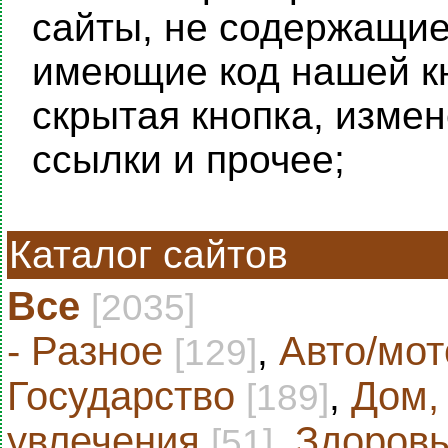
сайты, не содержащие 
имеющие код нашей кн
скрытая кнопка, изме
ссылки и прочее;
Каталог сайтов
Все
[2035]
- Разное
,
Авто/мот
[129]
Государство
,
Дом,
[189]
увлечения
,
Здоровь
[51]