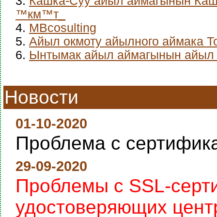
3.
Кашка-Суу айыл аймагынын Каш
™км™т_
4.
MBcosulting
5.
Айыл окмоту айылного аймака Т
6.
Ынтымак айыл аймагынын айыл 
Новости
01-10-2020
Проблема с сертифик
29-09-2020
Проблемы с SSL-серт
удостоверяющих цент