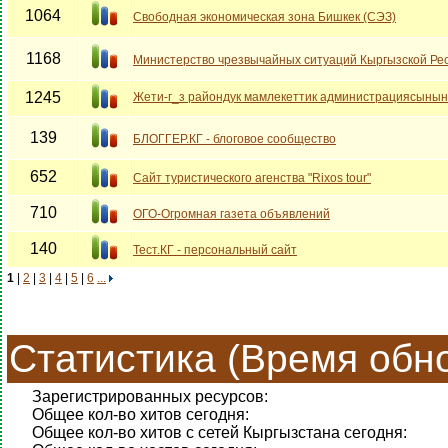
1064
Свободная экономическая зона Бишкек (СЭЗ)
1168
Министерство чрезвычайных ситуаций Кыргызской Ре
1245
Жети-г_з райондук мамлекеттик администрациясынын
139
БЛОГГЕР.КГ - блоговое сообщество
652
Cайт туристического агенства "Rixos tour"
710
ОГО-Огромная газета объявлений
140
Тест.КГ - персональный сайт
1
|
2
|
3
|
4
|
5
|
6
...
Статистика (Время обно
Зарегистрированных ресурсов:
Общее кол-во хитов сегодня:
Общее кол-во хитов с сетей Кыргызстана сегодня: