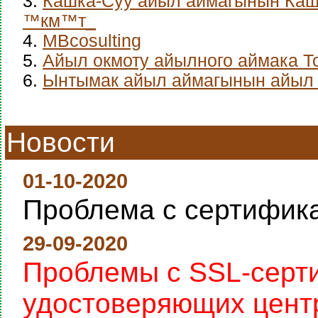
3.
Кашка-Суу айыл аймагынын Каш
™км™т_
4.
MBcosulting
5.
Айыл окмоту айылного аймака Т
6.
Ынтымак айыл аймагынын айыл 
Новости
01-10-2020
Проблема с сертифик
29-09-2020
Проблемы с SSL-серт
удостоверяющих цент