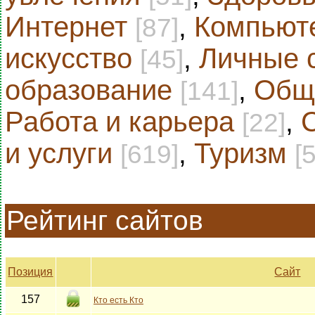
Интернет
,
Компьют
[87]
искусство
,
Личные 
[45]
образование
,
Общ
[141]
Работа и карьера
,
[22]
и услуги
,
Туризм
[619]
[
Рейтинг сайтов
Позиция
Сайт
157
Кто есть Кто