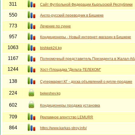
311
Сайт Футбольной Федерации Кыргызской Республики
550
Англо-русский переводчик в Бишкеке
773
Лечение по сунне
957
Кондиционеры - Новый интернет-магазин в Бишкеке
1063
bishkek24.kg
1167
Полномочный представитель Президента в Жалал-Аб
1244
Хост-Площадка "Дельта-ТЕЛЕКОМ"
138
Супермаркет.КГ - доска объявлений о купле-продаже
224
bekeshev.kg
602
Кондиционеры продажа установка
709
Рекламное агентство LEMURR
864
https://www.karkas-stroy.info/