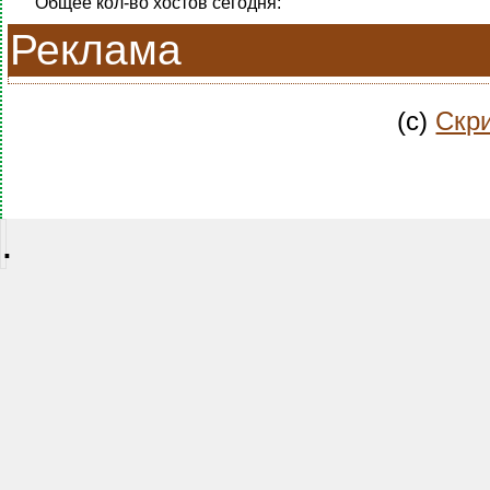
Общее кол-во хостов сегодня:
Реклама
(c)
Скри
.