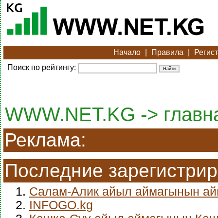
Начало
|
Правила
|
Регис
Поиск по рейтингу:
WWW.NET.KG -> главн
Реклама:
Последние зарегистри
1.
Салам-Алик айыл аймагынын а
2.
INFOGO.kg