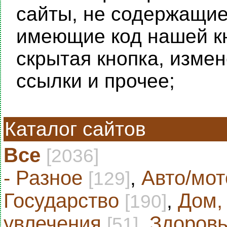
сайты, не содержащие 
имеющие код нашей кн
скрытая кнопка, изме
ссылки и прочее;
Каталог сайтов
Все
[2036]
- Разное
,
Авто/мот
[129]
Государство
,
Дом,
[190]
увлечения
,
Здоровь
[51]