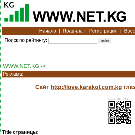
Начало
|
Правила
|
Регистрация
|
Восс
Поиск по рейтингу:
WWW.NET.KG ->
Реклама:
Сайт
http://love.karakol.com.kg
гла
Title страницы: