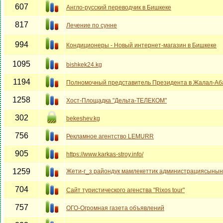
607
Англо-русский переводчик в Бишкеке
817
Лечение по сунне
994
Кондиционеры - Новый интернет-магазин в Бишкеке
1095
bishkek24.kg
1194
Полномочный представитель Президента в Жалал-Аб
1258
Хост-Площадка "Дельта-ТЕЛЕКОМ"
302
bekeshev.kg
756
Рекламное агентство LEMURR
905
https://www.karkas-stroy.info/
1259
Жети-г_з райондук мамлекеттик администрациясынын
704
Cайт туристического агенства "Rixos tour"
757
ОГО-Огромная газета объявлений