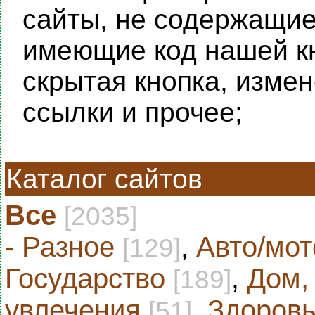
сайты, не содержащие 
имеющие код нашей кн
скрытая кнопка, изме
ссылки и прочее;
Каталог сайтов
Все
[2035]
- Разное
,
Авто/мот
[129]
Государство
,
Дом,
[189]
увлечения
,
Здоровь
[51]