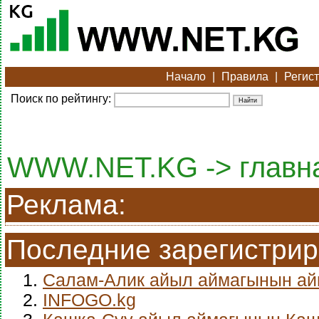
Начало
|
Правила
|
Регис
Поиск по рейтингу:
WWW.NET.KG -> главн
Реклама:
Последние зарегистри
1.
Салам-Алик айыл аймагынын а
2.
INFOGO.kg