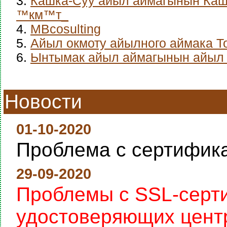
3.
Кашка-Суу айыл аймагынын Каш
™км™т_
4.
MBcosulting
5.
Айыл окмоту айылного аймака Т
6.
Ынтымак айыл аймагынын айыл 
Новости
01-10-2020
Проблема с сертифик
29-09-2020
Проблемы с SSL-серт
удостоверяющих цент