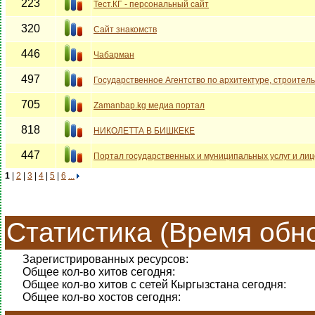
223
Тест.КГ - персональный сайт
320
Сайт знакомств
446
Чабарман
497
Государственное Агентство по архитектуре, строитель
705
Zamanbap.kg медиа портал
818
НИКОЛЕТТА В БИШКЕКЕ
447
Портал государственных и муниципальных услуг и ли
1
|
2
|
3
|
4
|
5
|
6
...
Статистика (Время обно
Зарегистрированных ресурсов:
Общее кол-во хитов сегодня:
Общее кол-во хитов с сетей Кыргызстана сегодня:
Общее кол-во хостов сегодня: