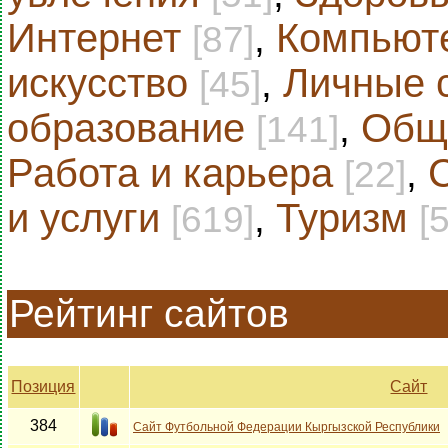
Интернет
,
Компьют
[87]
искусство
,
Личные 
[45]
образование
,
Общ
[141]
Работа и карьера
,
[22]
и услуги
,
Туризм
[619]
[
Рейтинг сайтов
Позиция
Сайт
384
Сайт Футбольной Федерации Кыргызской Республики