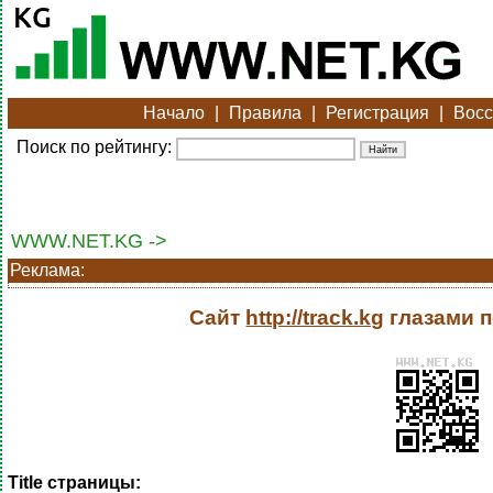
Начало
|
Правила
|
Регистрация
|
Восс
Поиск по рейтингу:
WWW.NET.KG ->
Реклама:
Сайт
http://track.kg
глазами п
Title страницы: