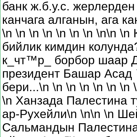
банк ж.б.у.с. жерлерде
канчага алганын, ага канч
\n \n \n \n \n \n \n \n\
бийлик кимдин колунда?
к_чт™р_ борбор шаар 
президент Башар Асад
бери...\n \n \n \n \n \n \n 
\n Ханзада Палестина
ар-Рухейли\n \n\n \n 
Сальмандын Палестина