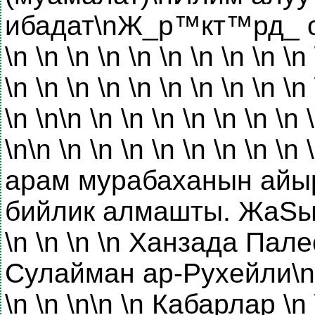
ибадат\nЖ_р™кт™рд_ ойго
\n \n \n \n \n \n \n \n \n 
\n \n \n \n \n \n \n \n \n
\n \n\n \n \n \n \n \n \n
\n\n \n \n \n \n \n \n \
арам мурабаханын айырмас
бийлик алмашты. ЖаSы бий
\n \n \n \n Ханзада П
Сулайман ар-Рухейли\n \n \n
\n \n \n\n \n Кабарлар \