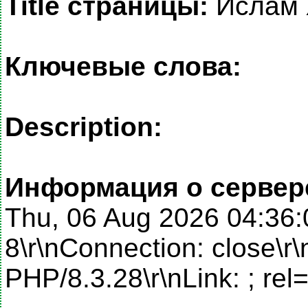
Title страницы:
Ислам 
Ключевые слова:
Description:
Информация о сервер
Thu, 06 Aug 2026 04:36:
8\r\nConnection: close\r
PHP/8.3.28\r\nLink:
; rel