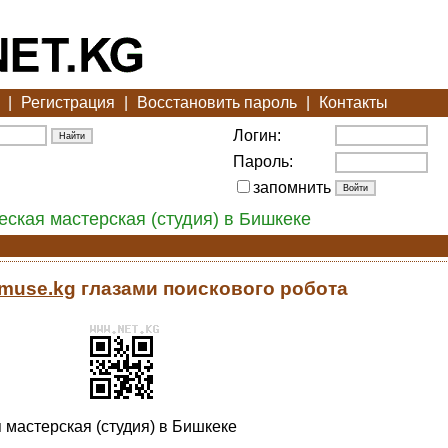
|
Регистрация
|
Восстановить пароль
|
Контакты
Логин:
Пароль:
запомнить
кая мастерская (студия) в Бишкеке
//muse.kg
глазами поискового робота
мастерская (студия) в Бишкеке