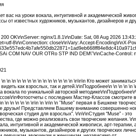
ия
т вас на уроки вокала, интуитивной и академической живо
ссы от известных художников, музыкантов, дизайнеров и др
00 OK\r\nServer: nginx/1.8.1\r\nDate: Sat, 08 Aug 2026 13:43
et=utf-8\r\nConnection: close\r\nVary: Accept-Encoding\r\nX-Po
3d4633e557edc4b7afe550db22871=1ad9eb668ff84e8dc410a971c
PSAi COM NAV OUR OTRo STP IND DEM\"\r\nCache-Control: n
021
n \n \n \n \n \n \n \n \n \n \n \n \n \n \n \n \n\n\n Кто может заниматьс
деть как взрослых, так и детей.\r\nПодробнее\n \n \n \n \n \
вокала по уникальной авторской методике\r\nПодробнее\r\n
лассов\r\nФотоотчеты с последних Мастер-Классов смотрите 
\n \n \n \n \n \n \n\n \n \n\n \n "Muse" первая в Бишкеке творче
огие друзья! Представляем Вашему вниманию совершенно н
орческая студия для взрослых”. \r\n\r\nСтудия “Muse” - это
ества, где можно реализовать свои творческие желания. \r\
ала, интуитивной и академической живописи, арт-терапии, 
ожников, музыкантов, дизайнеров и других творческих лично
 и девушкам, мужчинам и женщинам, независимо от