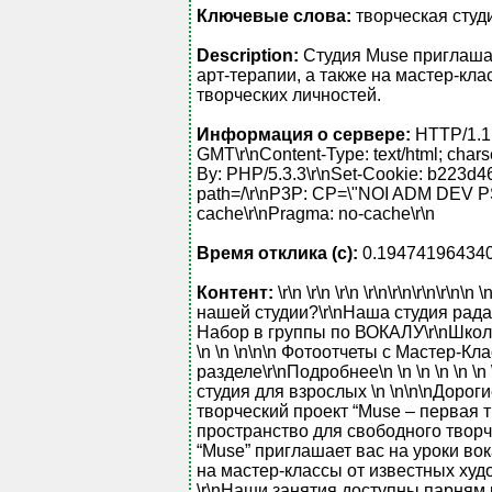
Ключевые слова:
творческая студ
Description:
Студия Muse приглашае
арт-терапии, а также на мастер-кла
творческих личностей.
Информация о сервере:
HTTP/1.1 2
GMT\r\nContent-Type: text/html; chars
By: PHP/5.3.3\r\nSet-Cookie: b22
path=/\r\nP3P: CP=\"NOI ADM DEV 
cache\r\nPragma: no-cache\r\n
Время отклика (с):
0.19474196434
Контент:
\r\n \r\n \r\n \r\n\r\n\r\n\r\n\
нашей студии?\r\nНаша студия рада ви
Набор в группы по ВОКАЛУ\r\nШкола 
\n \n \n\n\n Фотоотчеты с Мастер-К
разделе\r\nПодробнее\n \n \n \n \n \n 
студия для взрослых \n \n\n\nДор
творческий проект “Muse – первая тв
пространство для свободного творч
“Muse” приглашает вас на уроки вок
на мастер-классы от известных худ
\r\nНаши занятия доступны парням