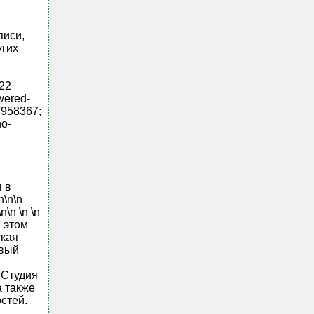
писи,
угих
:22
wered-
f958367;
o-
я в
n\n\n
\n \n \n
в этом
ская
овый
nСтудия
а также
стей.