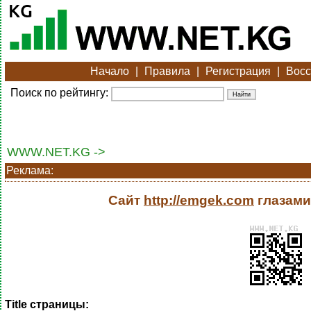
Начало
|
Правила
|
Регистрация
|
Восс
Поиск по рейтингу:
WWW.NET.KG ->
Реклама:
Сайт
http://emgek.com
глазами
Title страницы: