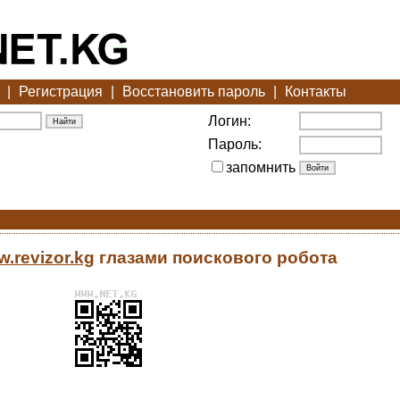
|
Регистрация
|
Восстановить пароль
|
Контакты
Логин:
Пароль:
запомнить
w.revizor.kg
глазами поискового робота