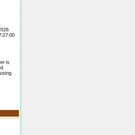
2026
7:27:00
er is
nd
 using