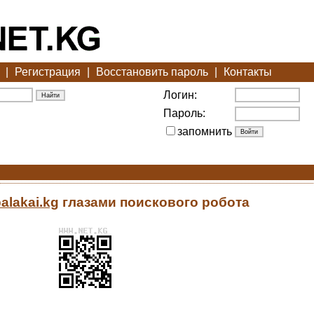
|
Регистрация
|
Восстановить пароль
|
Контакты
Логин:
Пароль:
запомнить
balakai.kg
глазами поискового робота