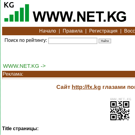
Начало
|
Правила
|
Регистрация
|
Восс
Поиск по рейтингу:
WWW.NET.KG ->
Реклама:
Сайт
http://fx.kg
глазами по
Title страницы: