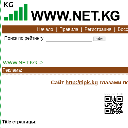
Начало
|
Правила
|
Регистрация
|
Восс
Поиск по рейтингу:
WWW.NET.KG ->
Реклама:
Сайт
http://tipk.kg
глазами п
Title страницы: