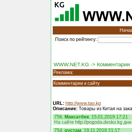
Нача
Поиск по рейтингу:
WWW.NET.KG -> Комментарии
Реклама:
Комментарии к сайту
URL:
http://www.tao.kg
Описание:
Товары из Китая на заказ
756.
Максатбек
. 15.01.2019 17:21
На сайте http://pogoda.desko.kg дн
754.
рустам
. 19.11.2018 21:17