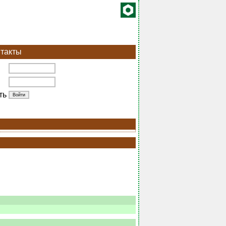
такты
ть