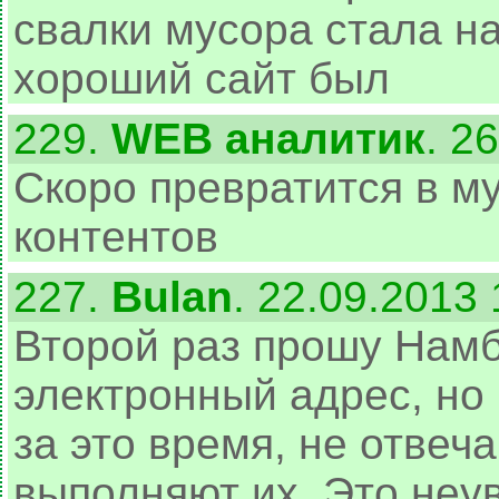
свалки мусора стала н
хороший сайт был
229.
WEB аналитик
. 2
Скоро превратится в м
контентов
227.
Bulan
. 22.09.2013 
Второй раз прошу Намб
электронный адрес, но 
за это время, не отвеч
выполняют их. Это неу