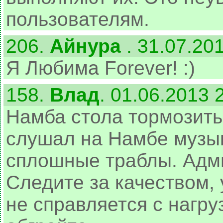
пользователям.
206.
Айнура
. 31.07.20
Я Любима Forever! :)
158.
Влад
. 01.06.2013 
Намба стола тормозить 
слушал на Намбе музык
сплошные траблы. Админ
Следите за качеством, 
не справляется с нагру