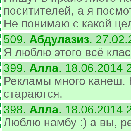
поситителей, а я посмо
Не понимаю с какой це
509.
Абдулазиз
. 27.02
Я люблю этого всё клас
399.
Алла
. 18.06.2014 
Рекламы много канеш. 
стараются.
398.
Алла
. 18.06.2014 
Люблю намбу :) а вы, ре