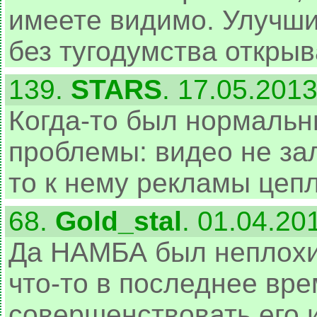
имеете видимо. Улучши
без тугодумства откры
139.
STARS
. 17.05.201
Когда-то был нормальн
проблемы: видео не зал
то к нему рекламы цеп
68.
Gold_stal
. 01.04.20
Да НАМБА был неплохи
что-то в последнее вр
совершенствовать его 