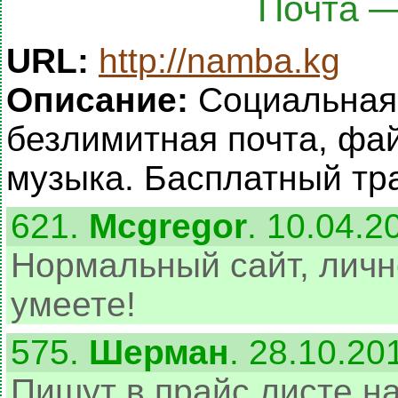
Почта 
URL:
http://namba.kg
Описание:
Социальная 
безлимитная почта, фа
музыка. Басплатный тр
621.
Mcgregor
. 10.04.2
Нормальный сайт, личн
умеете!
575.
Шерман
. 28.10.20
Пишут в прайс листе на