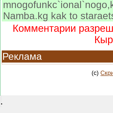
mnogofunkc`ional`nogo,k
Namba.kg kak to staraets
Комментарии разреше
Кыр
Реклама
(c)
Скри
.