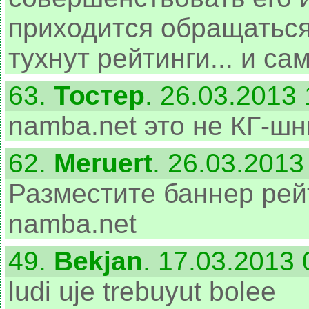
приходится обращаться 
тухнут рейтинги... и са
63.
Тостер
. 26.03.2013
namba.net это не КГ-ш
62.
Meruert
. 26.03.2013
Разместите баннер рей
namba.net
49.
Bekjan
. 17.03.2013 
ludi uje trebuyut bolee