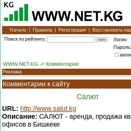
Начало
|
Правила
|
Регистрация
|
Восстановить па
Поиск по рейтингу:
Логин:
Пароль:
запо
WWW.NET.KG -> Комментарии
Реклама:
Комментарии к сайту
Салют
URL:
http://www.salut.kg
Описание:
САЛЮТ - аренда, продажа кв
офисов в Бишкеке