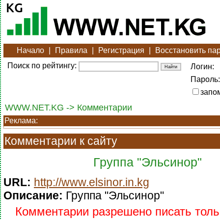
Начало
|
Правила
|
Регистрация
|
Восстановить па
Поиск по рейтингу:
Логин:
Пароль:
запо
WWW.NET.KG -> Комментарии
Реклама:
Комментарии к сайту
Группа "Эльсинор"
URL:
http://www.elsinor.in.kg
Описание:
Группа "Эльсинор"
Комментарии разрешено писать тольк