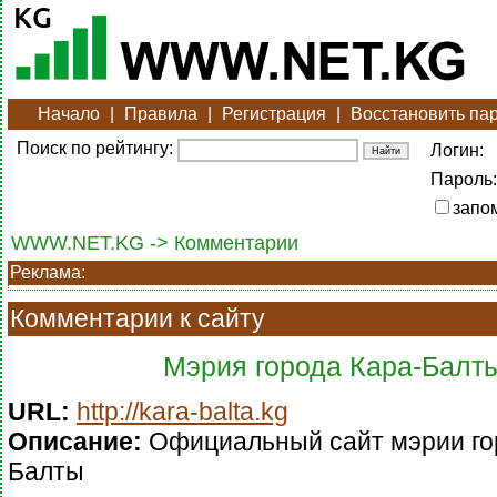
Начало
|
Правила
|
Регистрация
|
Восстановить па
Поиск по рейтингу:
Логин:
Пароль:
запо
WWW.NET.KG -> Комментарии
Реклама:
Комментарии к сайту
Мэрия города Кара-Балт
URL:
http://kara-balta.kg
Описание:
Официальный сайт мэрии го
Балты