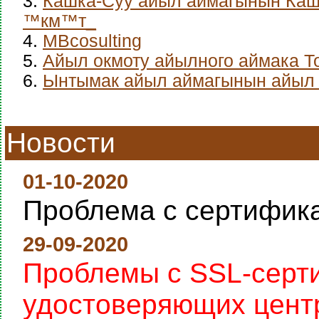
3.
Кашка-Суу айыл аймагынын Каш
™км™т_
4.
MBcosulting
5.
Айыл окмоту айылного аймака Т
6.
Ынтымак айыл аймагынын айыл 
Новости
01-10-2020
Проблема с сертифик
29-09-2020
Проблемы с SSL-серт
удостоверяющих цент