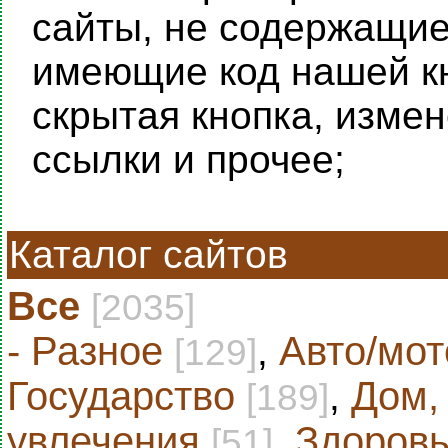
сайты, не содержащие 
имеющие код нашей кн
скрытая кнопка, изме
ссылки и прочее;
Каталог сайтов
Все
[2035]
- Разное
,
Авто/мот
[129]
Государство
,
Дом,
[189]
увлечения
,
Здоровь
[51]