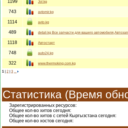
1199
Jol.kg
743
avtomir.kg
1114
avto.kg
489
detali.kg Все запчасти для вашего автомобиля,Автоза
1118
Автостарт
748
auto24.kg
322
www.thermoking.com.kg
1
|
2
|
3
...
Статистика (Время обно
Зарегистрированных ресурсов:
Общее кол-во хитов сегодня:
Общее кол-во хитов с сетей Кыргызстана сегодня:
Общее кол-во хостов сегодня: