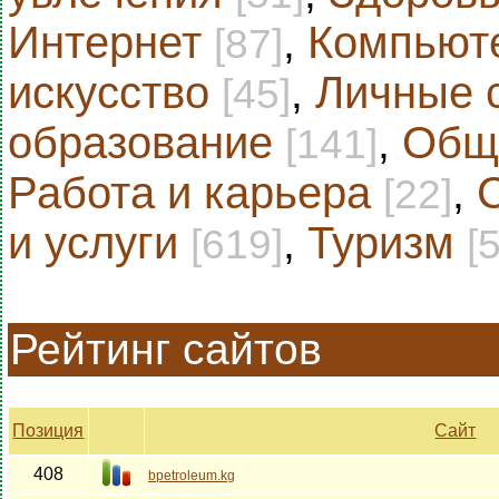
Интернет
,
Компьют
[87]
искусство
,
Личные 
[45]
образование
,
Общ
[141]
Работа и карьера
,
[22]
и услуги
,
Туризм
[619]
[
Рейтинг сайтов
Позиция
Сайт
408
bpetroleum.kg