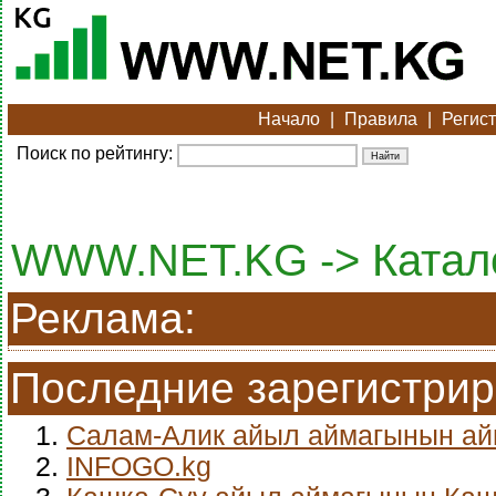
Начало
|
Правила
|
Регис
Поиск по рейтингу:
WWW.NET.KG -> Катало
Реклама:
Последние зарегистри
1.
Салам-Алик айыл аймагынын а
2.
INFOGO.kg