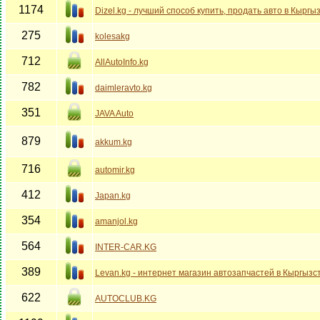
1174
Dizel.kg - лучший способ купить, продать авто в Кыргы
275
kolesakg
712
AllAutoInfo.kg
782
daimleravto.kg
351
JAVA Auto
879
akkum.kg
716
automir.kg
412
Japan.kg
354
amanjol.kg
564
INTER-CAR.KG
389
Levan.kg - интернет магазин автозапчастей в Кыргызс
622
AUTOCLUB.KG