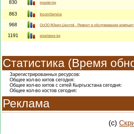
830
imaster.kg
863
IncomService
968
ОсОО [Юрич Центрk - Ремонт и обслуживание компьют
1191
pixelstore.kg
Статистика (Время обно
Зарегистрированных ресурсов:
Общее кол-во хитов сегодня:
Общее кол-во хитов с сетей Кыргызстана сегодня:
Общее кол-во хостов сегодня:
Реклама
(c)
Скри