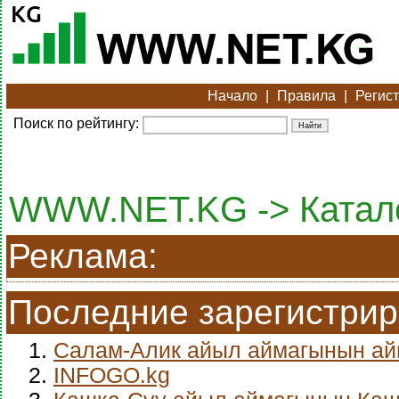
Начало
|
Правила
|
Регис
Поиск по рейтингу:
WWW.NET.KG -> Катало
Реклама:
Последние зарегистри
1.
Салам-Алик айыл аймагынын а
2.
INFOGO.kg