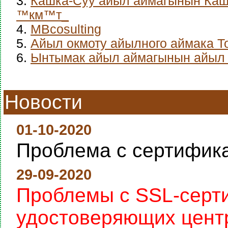
3.
Кашка-Суу айыл аймагынын Каш
™км™т_
4.
MBcosulting
5.
Айыл окмоту айылного аймака Т
6.
Ынтымак айыл аймагынын айыл 
Новости
01-10-2020
Проблема с сертифик
29-09-2020
Проблемы с SSL-серт
удостоверяющих цент