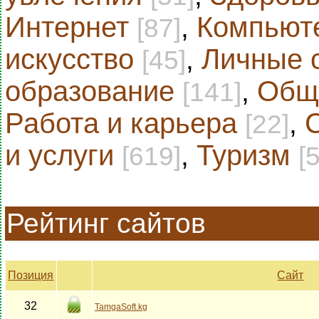
Интернет
,
Компьют
[87]
искусство
,
Личные 
[45]
образование
,
Общ
[141]
Работа и карьера
,
[22]
и услуги
,
Туризм
[619]
[
Рейтинг сайтов
Позиция
Сайт
32
TamgaSoft.kg