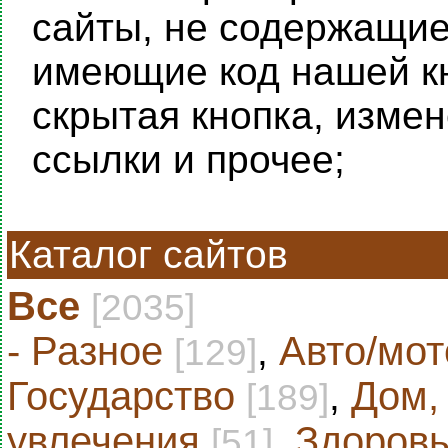
сайты, не содержащие 
имеющие код нашей кн
скрытая кнопка, изме
ссылки и прочее;
Каталог сайтов
Все
[2035]
- Разное
,
Авто/мот
[129]
Государство
,
Дом,
[189]
увлечения
,
Здоровь
[51]