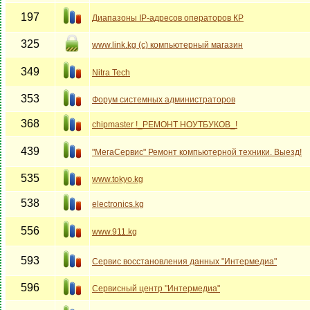
197
Диапазоны IP-адресов операторов КР
325
www.link.kg (c) компьютерный магазин
349
Nitra Tech
353
Форум системных администраторов
368
chipmaster !_РЕМОНТ НОУТБУКОВ_!
439
"МегаСервис" Ремонт компьютерной техники. Выезд!
535
www.tokyo.kg
538
electronics.kg
556
www.911.kg
593
Сервис восстановления данных "Интермедиа"
596
Сервисный центр "Интермедиа"